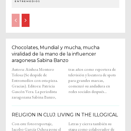
ENTREMEDIOS
Chocolates, Mundial y mucha, mucha
viralidad de la mano de la influencer
aragonesa Sabina Banzo
Autora: Ainhoa Montero
tras años como reportera de
Tolosa (Se despide de
televisión y locutora de spots
Entremedios con esta pieza.
para grandes marcas,
Gracias). Editora: Patricia
comenzó su andadura en
Gascón Vera. La periodista
redes sociales después...
zaragozana Sabina Banzo,
RELIGION IN CLUJ: LIVING IN THE ILLOGICAL
Con este fotorreportaje,
Letras y cierra también su
Jacobo García Ochoa pone el
etapa como colaborador de