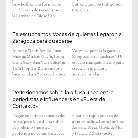
broche final a su formación
Entremedios. Su trabajo nos
en el Grado de Periodismo de
traslada a...
la Facultad de Filosofía y
Te escuchamos. Voces de quienes llegaron a
Zaragoza para quedarse
Autoría: Denis Benito, Juan
Voces de quienes llegaron a
Huerta, Miriam Gavín, Laura
Zaragoza para quedarse”. Un
González y Ana Valle Edición:
espacio tranquilo, hecho para
Toñi Nogales Bienvenidos y
escuchar sin prisas y
bienvenidas a “Te escuchamos.
acercarnos a las...
Reflexionamos sobre la difusa línea entre
periodistas e influencers en «Fuera de
Contexto»
Llegan las últimas semanas del
nuestro propio podcast de
curso, pero los debates sobre
#Entremedios. Laura Jiménez,
Periodismo y nuestra
Adriana Pérez, Gisela de Mur
profesión no cesan. Para ello,
y Natalia Rébola vuelve...