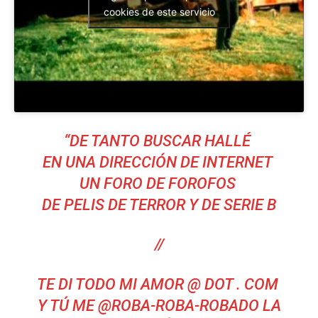
cookies de este servicio
“DE TANTO BUSCAR HALLÉ
EN UNA DIRECCIÓN DE INTERNET
UN FORO DE FOROFOS
DE PELIS DE TERROR Y DE SERIE B
//
TE DI TODO MI AMOR @ DOT . COM
Y TÚ ME @ROBA-ROBA-ROBADO LA