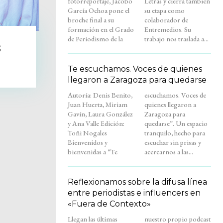
fotorreportaje, Jacobo
Letras y cierra también
García Ochoa pone el
su etapa como
broche final a su
colaborador de
formación en el Grado
Entremedios. Su
de Periodismo de la
trabajo nos traslada a...
s
Te escuchamos. Voces de quienes
llegaron a Zaragoza para quedarse
Autoría: Denis Benito,
escuchamos. Voces de
Juan Huerta, Miriam
quienes llegaron a
Gavín, Laura González
Zaragoza para
y Ana Valle Edición:
quedarse”. Un espacio
Toñi Nogales
tranquilo, hecho para
Bienvenidos y
escuchar sin prisas y
bienvenidas a “Te
acercarnos a las...
Reflexionamos sobre la difusa línea
entre periodistas e influencers en
«Fuera de Contexto»
Llegan las últimas
nuestro propio podcast