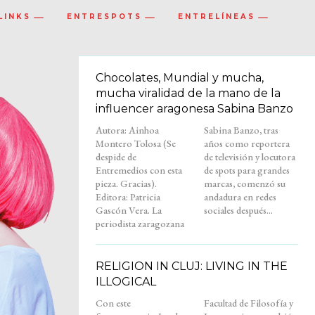
LINKS
ENTRESPOTS
ENTRELÍNEAS
Chocolates, Mundial y mucha,
mucha viralidad de la mano de la
influencer aragonesa Sabina Banzo
Autora: Ainhoa
Sabina Banzo, tras
Montero Tolosa (Se
años como reportera
despide de
de televisión y locutora
Entremedios con esta
de spots para grandes
pieza. Gracias).
marcas, comenzó su
Editora: Patricia
andadura en redes
Gascón Vera. La
sociales después...
periodista zaragozana
RELIGION IN CLUJ: LIVING IN THE
ILLOGICAL
Con este
Facultad de Filosofía y