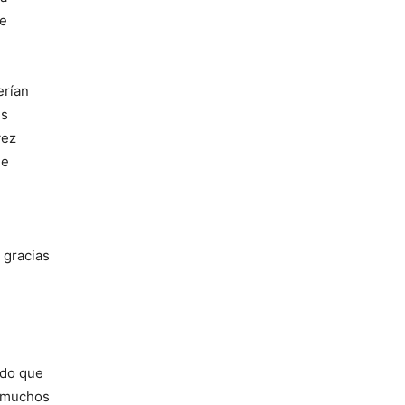
 e
erían
us
vez
de
 gracias
ado que
e muchos