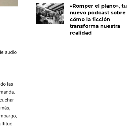
«Romper el plano», tu
nuevo pódcast sobre
cómo la ficción
transforma nuestra
realidad
de audio
ndo las
emanda.
scuchar
emás,
embargo,
ltitud