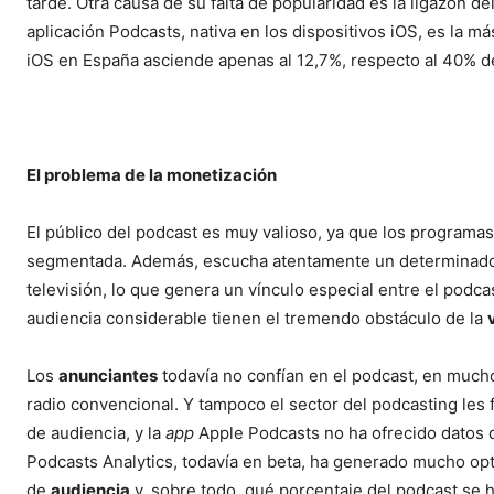
tarde. Otra causa de su falta de popularidad es la ligazón d
aplicación Podcasts, nativa en los dispositivos iOS, es la m
iOS en España asciende apenas al 12,7%, respecto al 40% d
El problema de la monetización
El público del podcast es muy valioso, ya que los programa
segmentada. Además, escucha atentamente un determinado pr
televisión, lo que genera un vínculo especial entre el podc
audiencia considerable tienen el tremendo obstáculo de la
Los
anunciantes
todavía no confían en el podcast, en mucho
radio convencional. Y tampoco el sector del podcasting les 
de audiencia, y la
app
Apple Podcasts no ha ofrecido datos d
Podcasts Analytics, todavía en beta, ha generado mucho opt
de
audiencia
y, sobre todo, qué porcentaje del podcast se