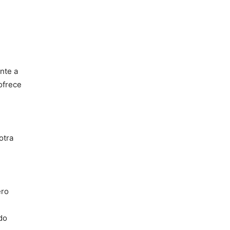
nte a
ofrece
otra
ero
do