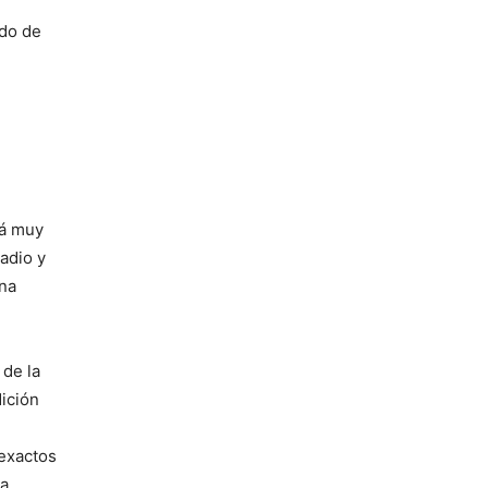
ado de
á muy
adio y
una
 de la
dición
 exactos
na