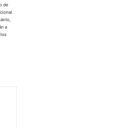
 o de
cional.
uánto,
án a
llos