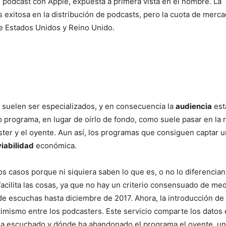
el podcast con Apple, expuesta a primera vista en el nombre. La
ás exitosa en la distribución de podcasts, pero la cuota de merc
e Estados Unidos y Reino Unido.
s suelen ser especializados, y en consecuencia la
audiencia
est
ograma, en lugar de oírlo de fondo, como suele pasar en la r
aster y el oyente. Aun así, los programas que consiguen captar 
viabilidad
económica.
s casos porque ni siquiera saben lo que es, o no lo diferencian
facilita las cosas, ya que no hay un criterio consensuado de me
e escuchas hasta diciembre de 2017. Ahora, la introducción de
imismo entre los podcasters. Este servicio comparte los datos
 ha escuchado y dónde ha abandonado el programa el oyente, u