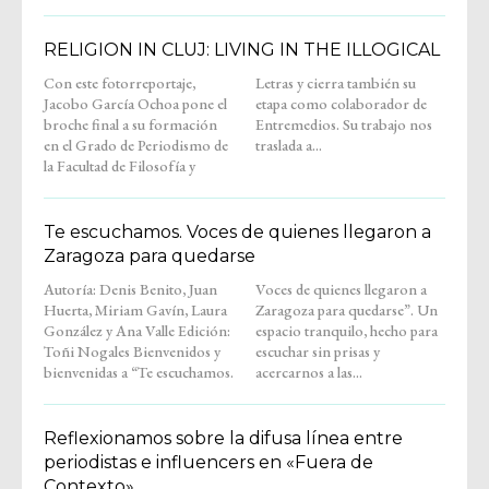
RELIGION IN CLUJ: LIVING IN THE ILLOGICAL
Con este fotorreportaje,
Letras y cierra también su
Jacobo García Ochoa pone el
etapa como colaborador de
broche final a su formación
Entremedios. Su trabajo nos
en el Grado de Periodismo de
traslada a...
la Facultad de Filosofía y
Te escuchamos. Voces de quienes llegaron a
Zaragoza para quedarse
Autoría: Denis Benito, Juan
Voces de quienes llegaron a
Huerta, Miriam Gavín, Laura
Zaragoza para quedarse”. Un
González y Ana Valle Edición:
espacio tranquilo, hecho para
Toñi Nogales Bienvenidos y
escuchar sin prisas y
bienvenidas a “Te escuchamos.
acercarnos a las...
Reflexionamos sobre la difusa línea entre
periodistas e influencers en «Fuera de
Contexto»