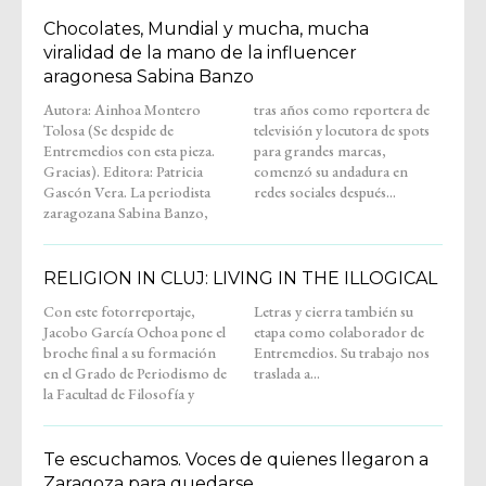
Chocolates, Mundial y mucha, mucha
viralidad de la mano de la influencer
aragonesa Sabina Banzo
Autora: Ainhoa Montero
tras años como reportera de
Tolosa (Se despide de
televisión y locutora de spots
Entremedios con esta pieza.
para grandes marcas,
Gracias). Editora: Patricia
comenzó su andadura en
Gascón Vera. La periodista
redes sociales después...
zaragozana Sabina Banzo,
RELIGION IN CLUJ: LIVING IN THE ILLOGICAL
Con este fotorreportaje,
Letras y cierra también su
Jacobo García Ochoa pone el
etapa como colaborador de
broche final a su formación
Entremedios. Su trabajo nos
en el Grado de Periodismo de
traslada a...
la Facultad de Filosofía y
Te escuchamos. Voces de quienes llegaron a
Zaragoza para quedarse