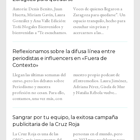
Autoría: Denis Benito, Juan
Voces de quienes llegaron a
Huerta, Miriam Gavín, Laura
Zaragoza para quedarse”. Un
González y Ana Valle Edición:
espacio tranquilo, hecho para
Toñi Nogales Bienvenidos y
escuchar sin prisas y
bienvenidas a “Te escuchamos.
acercarnos a las...
Reflexionamos sobre la difusa línea entre
periodistas e influencers en «Fuera de
Contexto»
Llegan las últimas semanas del
nuestro propio podcast de
curso, pero los debates sobre
#Entremedios. Laura Jiménez,
Periodismo y nuestra
Adriana Pérez, Gisela de Mur
profesión no cesan. Para ello,
y Natalia Rébola vuelve...
contamos, una vez más, con
Sangrar por tu equipo, la exitosa campaña
publicitaria de la Cruz Roja
La Cruz Roja es una de las
personas en el mundo, pero
ONGs más importantes del
en 2023 tuvo problemas para