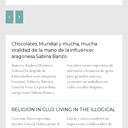
Chocolates, Mundial y mucha, mucha
viralidad de la mano de la influencer
aragonesa Sabina Banzo
Autora: Ainhoa Montero
tras años como reportera de
Tolosa (Se despide de
televisión y locutora de spots
Entremedios con esta pieza.
para grandes marcas,
Gracias). Editora: Patricia
comenzó su andadura en
Gascón Vera. La periodista
redes sociales después...
zaragozana Sabina Banzo,
RELIGION IN CLUJ: LIVING IN THE ILLOGICAL
Con este fotorreportaje,
Letras y cierra también su
Jacobo García Ochoa pone el
etapa como colaborador de