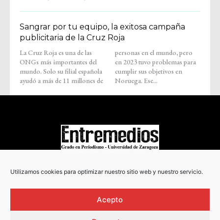
Sangrar por tu equipo, la exitosa campaña
publicitaria de la Cruz Roja
La Cruz Roja es una de las
personas en el mundo, pero
ONGs más importantes del
en 2023 tuvo problemas para
mundo. Solo su filial española
cumplir sus objetivos en
ayudó a más de 11 millones de
Noruega. Ese...
COPYRIGHT © 2022
Utilizamos cookies para optimizar nuestro sitio web y nuestro servicio.
Acepto