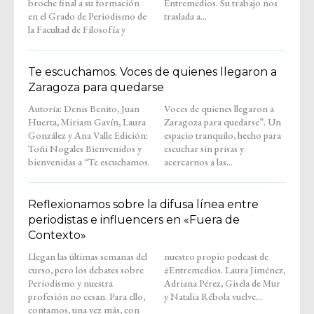
broche final a su formación
Entremedios. Su trabajo nos
en el Grado de Periodismo de
traslada a...
la Facultad de Filosofía y
Te escuchamos. Voces de quienes llegaron a
Zaragoza para quedarse
Autoría: Denis Benito, Juan
Voces de quienes llegaron a
Huerta, Miriam Gavín, Laura
Zaragoza para quedarse”. Un
González y Ana Valle Edición:
espacio tranquilo, hecho para
Toñi Nogales Bienvenidos y
escuchar sin prisas y
bienvenidas a “Te escuchamos.
acercarnos a las...
Reflexionamos sobre la difusa línea entre
periodistas e influencers en «Fuera de
Contexto»
Llegan las últimas semanas del
nuestro propio podcast de
curso, pero los debates sobre
#Entremedios. Laura Jiménez,
Periodismo y nuestra
Adriana Pérez, Gisela de Mur
profesión no cesan. Para ello,
y Natalia Rébola vuelve...
contamos, una vez más, con