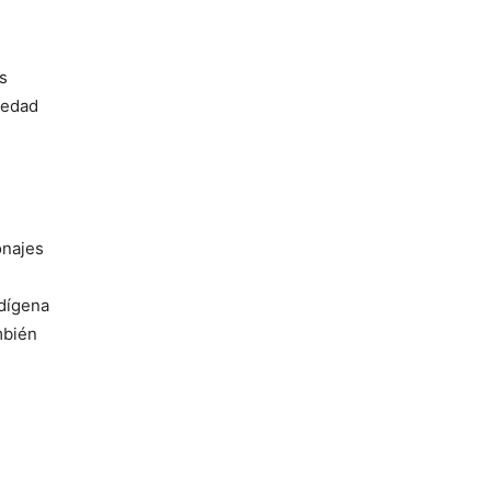
s
ledad
onajes
ndígena
mbién