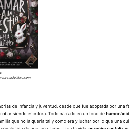
a:
www.casadellibro.com
rias de infancia y juventud, desde que fue adoptada por una fa
acabar siendo escritora. Todo narrado en un tono de
humor ácid
ilia que no la quería tal y como era y luchar por lo que una qu
 conclusión de que, en el amor y en la vida,
es mejor ser feliz q