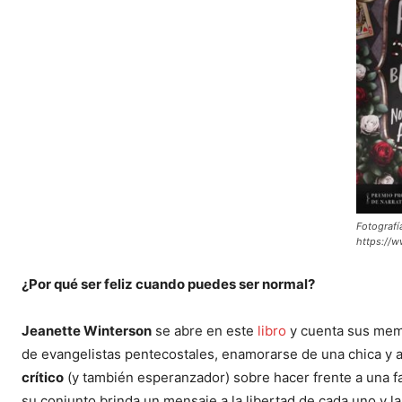
Fotografí
https://
¿Por qué ser feliz cuando puedes ser normal?
Jeanette Winterson
se abre en este
libro
y cuenta sus memo
de evangelistas pentecostales, enamorarse de una chica y 
crítico
(y también esperanzador) sobre hacer frente a una fam
su conjunto brinda un mensaje a la libertad de cada uno y la