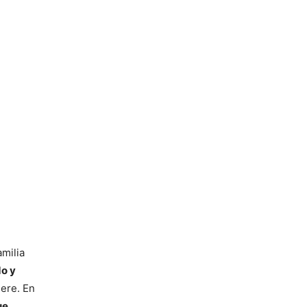
milia
o y
iere. En
ue