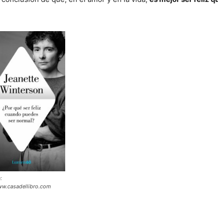
:
ww.casadellibro.com