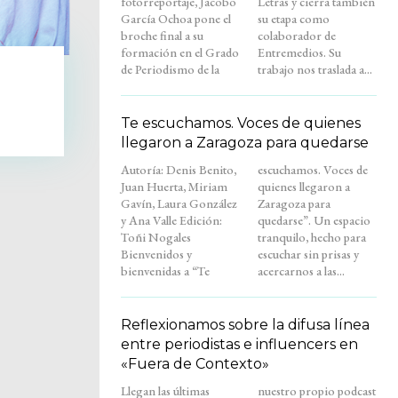
fotorreportaje, Jacobo
Letras y cierra también
García Ochoa pone el
su etapa como
broche final a su
colaborador de
formación en el Grado
Entremedios. Su
de Periodismo de la
trabajo nos traslada a...
Te escuchamos. Voces de quienes
llegaron a Zaragoza para quedarse
Autoría: Denis Benito,
escuchamos. Voces de
Juan Huerta, Miriam
quienes llegaron a
Gavín, Laura González
Zaragoza para
y Ana Valle Edición:
quedarse”. Un espacio
Toñi Nogales
tranquilo, hecho para
Bienvenidos y
escuchar sin prisas y
bienvenidas a “Te
acercarnos a las...
Reflexionamos sobre la difusa línea
entre periodistas e influencers en
«Fuera de Contexto»
Llegan las últimas
nuestro propio podcast