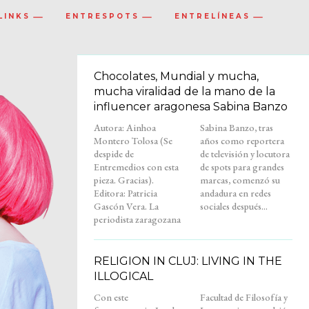
LINKS
ENTRESPOTS
ENTRELÍNEAS
Chocolates, Mundial y mucha,
mucha viralidad de la mano de la
influencer aragonesa Sabina Banzo
Autora: Ainhoa
Sabina Banzo, tras
Montero Tolosa (Se
años como reportera
despide de
de televisión y locutora
Entremedios con esta
de spots para grandes
pieza. Gracias).
marcas, comenzó su
Editora: Patricia
andadura en redes
Gascón Vera. La
sociales después...
periodista zaragozana
RELIGION IN CLUJ: LIVING IN THE
ILLOGICAL
Con este
Facultad de Filosofía y