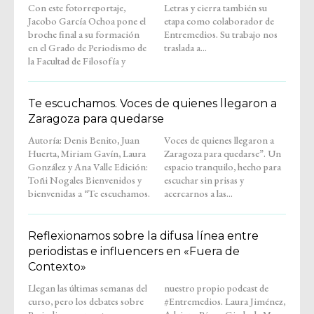
Con este fotorreportaje,
Letras y cierra también su
Jacobo García Ochoa pone el
etapa como colaborador de
broche final a su formación
Entremedios. Su trabajo nos
en el Grado de Periodismo de
traslada a...
la Facultad de Filosofía y
Te escuchamos. Voces de quienes llegaron a
Zaragoza para quedarse
Autoría: Denis Benito, Juan
Voces de quienes llegaron a
Huerta, Miriam Gavín, Laura
Zaragoza para quedarse”. Un
González y Ana Valle Edición:
espacio tranquilo, hecho para
Toñi Nogales Bienvenidos y
escuchar sin prisas y
bienvenidas a “Te escuchamos.
acercarnos a las...
Reflexionamos sobre la difusa línea entre
periodistas e influencers en «Fuera de
Contexto»
Llegan las últimas semanas del
nuestro propio podcast de
curso, pero los debates sobre
#Entremedios. Laura Jiménez,