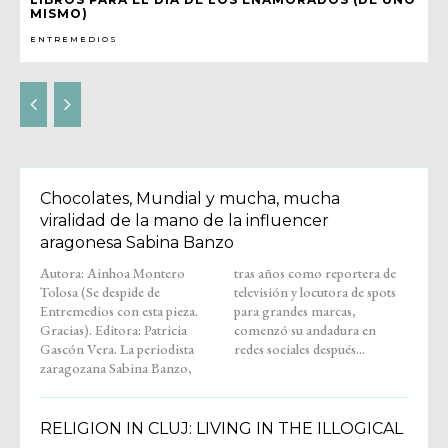
MISMO)
ENTREMEDIOS
Chocolates, Mundial y mucha, mucha
viralidad de la mano de la influencer
aragonesa Sabina Banzo
Autora: Ainhoa Montero
tras años como reportera de
Tolosa (Se despide de
televisión y locutora de spots
Entremedios con esta pieza.
para grandes marcas,
Gracias). Editora: Patricia
comenzó su andadura en
Gascón Vera. La periodista
redes sociales después...
zaragozana Sabina Banzo,
RELIGION IN CLUJ: LIVING IN THE ILLOGICAL