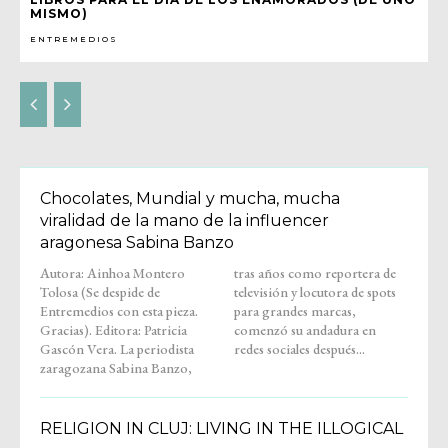
MISMO)
ENTREMEDIOS
Chocolates, Mundial y mucha, mucha
viralidad de la mano de la influencer
aragonesa Sabina Banzo
Autora: Ainhoa Montero
tras años como reportera de
Tolosa (Se despide de
televisión y locutora de spots
Entremedios con esta pieza.
para grandes marcas,
Gracias). Editora: Patricia
comenzó su andadura en
Gascón Vera. La periodista
redes sociales después...
zaragozana Sabina Banzo,
RELIGION IN CLUJ: LIVING IN THE ILLOGICAL