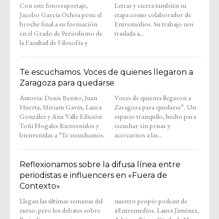
Con este fotorreportaje,
Letras y cierra también su
Jacobo García Ochoa pone el
etapa como colaborador de
broche final a su formación
Entremedios. Su trabajo nos
en el Grado de Periodismo de
traslada a...
la Facultad de Filosofía y
Te escuchamos. Voces de quienes llegaron a
Zaragoza para quedarse
Autoría: Denis Benito, Juan
Voces de quienes llegaron a
Huerta, Miriam Gavín, Laura
Zaragoza para quedarse”. Un
González y Ana Valle Edición:
espacio tranquilo, hecho para
Toñi Nogales Bienvenidos y
escuchar sin prisas y
bienvenidas a “Te escuchamos.
acercarnos a las...
Reflexionamos sobre la difusa línea entre
periodistas e influencers en «Fuera de
Contexto»
Llegan las últimas semanas del
nuestro propio podcast de
curso, pero los debates sobre
#Entremedios. Laura Jiménez,