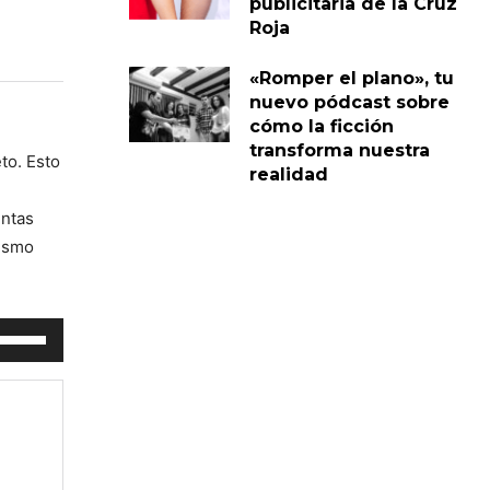
publicitaria de la Cruz
Roja
«Romper el plano», tu
nuevo pódcast sobre
cómo la ficción
transforma nuestra
to. Esto
realidad
entas
dismo
tiliza
as
eclas
e
lecha
rriba/abajo