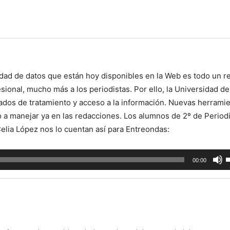
idad de datos que están hoy disponibles en la Web es todo un re
sional, mucho más a los periodistas. Por ello, la Universidad de
dos de tratamiento y acceso a la información. Nuevas herrami
do a manejar ya en las redacciones. Los alumnos de 2º de Perio
elia López nos lo cuentan así para Entreondas:
U
00:00
l
t
d
f
a