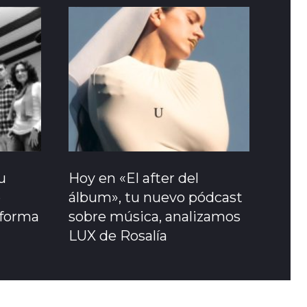
u
Hoy en «El after del
e
álbum», tu nuevo pódcast
sforma
sobre música, analizamos
LUX de Rosalía