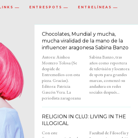
LINKS
ENTRESPOTS
ENTRELÍNEAS
Chocolates, Mundial y mucha,
mucha viralidad de la mano de la
influencer aragonesa Sabina Banzo
Autora: Ainhoa
Sabina Banzo, tras
Montero Tolosa (Se
años como reportera
despide de
de televisión y locutora
Entremedios con esta
de spots para grandes
pieza. Gracias).
marcas, comenzó su
Editora: Patricia
andadura en redes
Gascón Vera. La
sociales después...
periodista zaragozana
RELIGION IN CLUJ: LIVING IN THE
ILLOGICAL
Con este
Facultad de Filosofía y