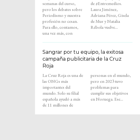
semanas del curso,
de #Entremedios.
pero los debates sobre
Laura Jiménez,
Periodismo y nuestra
Adriana Pérez, Gisela
profesión no cesan.
de Mur y Natalia
Para ello, contamos,
Rébola vuelve...
una vez más, con
Sangrar por tu equipo, la exitosa
campaña publicitaria de la Cruz
Roja
La Cruz Roja es una de
personas en el mundo,
las ONGs más
pero en 2023 tuvo
importantes del
problemas para
mundo. Solo su filial
cumplir sus objetivos
española ayudó a más
en Noruega. Ese...
de 11 millones de