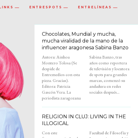
LINKS
ENTRESPOTS
ENTRELÍNEAS
Chocolates, Mundial y mucha,
mucha viralidad de la mano de la
influencer aragonesa Sabina Banzo
Autora: Ainhoa
Sabina Banzo, tras
Montero Tolosa (Se
años como reportera
despide de
de televisión y locutora
Entremedios con esta
de spots para grandes
pieza. Gracias).
marcas, comenzó su
Editora: Patricia
andadura en redes
Gascón Vera. La
sociales después...
periodista zaragozana
RELIGION IN CLUJ: LIVING IN THE
ILLOGICAL
Con este
Facultad de Filosofía y