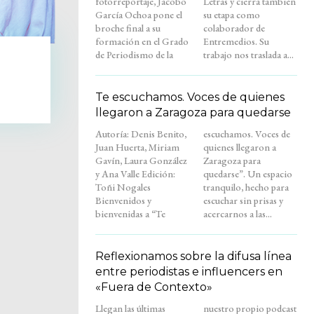
fotorreportaje, Jacobo
Letras y cierra también
García Ochoa pone el
su etapa como
broche final a su
colaborador de
formación en el Grado
Entremedios. Su
de Periodismo de la
trabajo nos traslada a...
Te escuchamos. Voces de quienes
llegaron a Zaragoza para quedarse
Autoría: Denis Benito,
escuchamos. Voces de
Juan Huerta, Miriam
quienes llegaron a
Gavín, Laura González
Zaragoza para
y Ana Valle Edición:
quedarse”. Un espacio
Toñi Nogales
tranquilo, hecho para
Bienvenidos y
escuchar sin prisas y
bienvenidas a “Te
acercarnos a las...
Reflexionamos sobre la difusa línea
entre periodistas e influencers en
«Fuera de Contexto»
Llegan las últimas
nuestro propio podcast