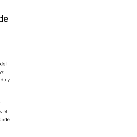
de
 del
 ya
ndo y
y
s el
donde