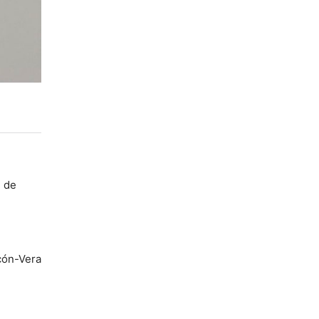
d de
cón-Vera