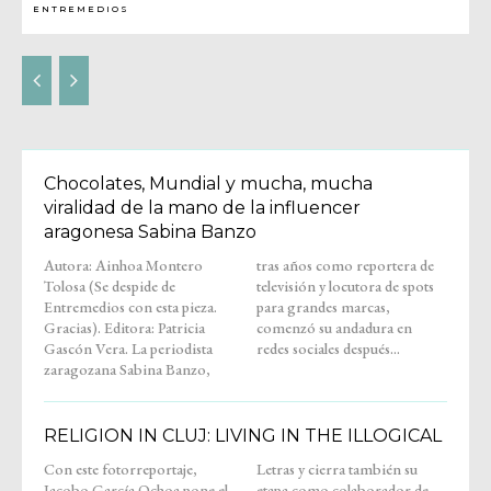
ENTREMEDIOS
Chocolates, Mundial y mucha, mucha
viralidad de la mano de la influencer
aragonesa Sabina Banzo
Autora: Ainhoa Montero
tras años como reportera de
Tolosa (Se despide de
televisión y locutora de spots
Entremedios con esta pieza.
para grandes marcas,
Gracias). Editora: Patricia
comenzó su andadura en
Gascón Vera. La periodista
redes sociales después...
zaragozana Sabina Banzo,
RELIGION IN CLUJ: LIVING IN THE ILLOGICAL
Con este fotorreportaje,
Letras y cierra también su
Jacobo García Ochoa pone el
etapa como colaborador de