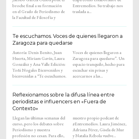
broche final a su formación
Entremedios. Su trabajo nos
en el Grado de Periodismo de
traslada a...
la Facultad de Filosofía y
Te escuchamos. Voces de quienes llegaron a
Zaragoza para quedarse
Autoría: Denis Benito, Juan
Voces de quienes llegaron a
Huerta, Miriam Gavín, Laura
Zaragoza para quedarse”. Un
González y Ana Valle Edición:
espacio tranquilo, hecho para
Toñi Nogales Bienvenidos y
escuchar sin prisas y
bienvenidas a “Te escuchamos.
acercarnos a las...
Reflexionamos sobre la difusa línea entre
periodistas e influencers en «Fuera de
Contexto»
Llegan las últimas semanas del
nuestro propio podcast de
curso, pero los debates sobre
#Entremedios. Laura Jiménez,
Periodismo y nuestra
Adriana Pérez, Gisela de Mur
profesión no cesan. Para ello,
y Natalia Rébola vuelve...