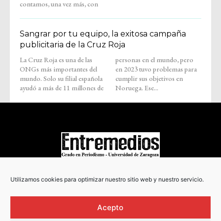
contamos, una vez más, con
Sangrar por tu equipo, la exitosa campaña
publicitaria de la Cruz Roja
La Cruz Roja es una de las
personas en el mundo, pero
ONGs más importantes del
en 2023 tuvo problemas para
mundo. Solo su filial española
cumplir sus objetivos en
ayudó a más de 11 millones de
Noruega. Ese...
COPYRIGHT © 2022
Utilizamos cookies para optimizar nuestro sitio web y nuestro servicio.
Acepto