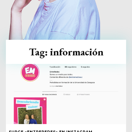
Tag:
información
SURGE «ENTREREDES» EN INSTAGRAM