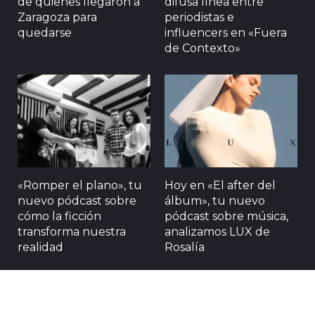
de quienes llegaron a
difusa línea entre
Zaragoza para
periodistas e
quedarse
influencers en «Fuera
de Contexto»
«Romper el plano», tu
Hoy en «El after del
nuevo pódcast sobre
álbum», tu nuevo
cómo la ficción
pódcast sobre música,
transforma nuestra
analizamos LUX de
realidad
Rosalía