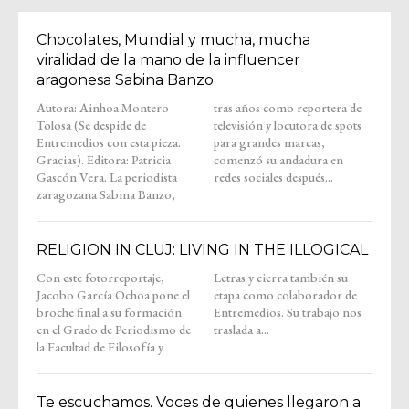
Chocolates, Mundial y mucha, mucha
viralidad de la mano de la influencer
aragonesa Sabina Banzo
Autora: Ainhoa Montero
tras años como reportera de
Tolosa (Se despide de
televisión y locutora de spots
Entremedios con esta pieza.
para grandes marcas,
Gracias). Editora: Patricia
comenzó su andadura en
Gascón Vera. La periodista
redes sociales después...
zaragozana Sabina Banzo,
RELIGION IN CLUJ: LIVING IN THE ILLOGICAL
Con este fotorreportaje,
Letras y cierra también su
Jacobo García Ochoa pone el
etapa como colaborador de
broche final a su formación
Entremedios. Su trabajo nos
en el Grado de Periodismo de
traslada a...
la Facultad de Filosofía y
Te escuchamos. Voces de quienes llegaron a