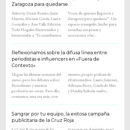
Zaragoza para quedarse
Autoría: Denis Benito, Juan
Voces de quienes llegaron a
Huerta, Miriam Gavín, Laura
Zaragoza para quedarse”. Un
González y Ana Valle Edición:
espacio tranquilo, hecho para
Toñi Nogales Bienvenidos y
escuchar sin prisas y
bienvenidas a “Te escuchamos.
acercarnos a las...
Reflexionamos sobre la difusa línea entre
periodistas e influencers en «Fuera de
Contexto»
Llegan las últimas semanas del
nuestro propio podcast de
curso, pero los debates sobre
#Entremedios. Laura Jiménez,
Periodismo y nuestra
Adriana Pérez, Gisela de Mur
profesión no cesan. Para ello,
y Natalia Rébola vuelve...
contamos, una vez más, con
Sangrar por tu equipo, la exitosa campaña
publicitaria de la Cruz Roja
La Cruz Roja es una de las
personas en el mundo, pero