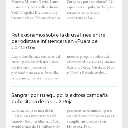
Huerta, Miriam Gavín, Laura
Zaragoza para quedarse”. Un
González y Ana Valle Edición:
espacio tranquilo, hecho para
Toñi Nogales Bienvenidos y
escuchar sin prisas y
bienvenidas a “Te escuchamos.
acercarnos a las...
Reflexionamos sobre la difusa línea entre
periodistas e influencers en «Fuera de
Contexto»
Llegan las últimas semanas del
nuestro propio podcast de
curso, pero los debates sobre
#Entremedios. Laura Jiménez,
Periodismo y nuestra
Adriana Pérez, Gisela de Mur
profesión no cesan. Para ello,
y Natalia Rébola vuelve...
contamos, una vez más, con
Sangrar por tu equipo, la exitosa campaña
publicitaria de la Cruz Roja
La Cruz Roja es una de las
personas en el mundo, pero
ONGs más importantes del
en 2023 tuvo problemas para
mundo. Solo su filial española
cumplir sus objetivos en
ayudó a más de 11 millones de
Noruega. Ese...