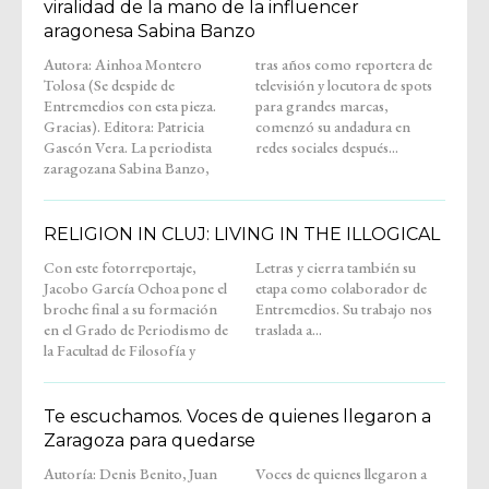
viralidad de la mano de la influencer
aragonesa Sabina Banzo
Autora: Ainhoa Montero
tras años como reportera de
Tolosa (Se despide de
televisión y locutora de spots
Entremedios con esta pieza.
para grandes marcas,
Gracias). Editora: Patricia
comenzó su andadura en
Gascón Vera. La periodista
redes sociales después...
zaragozana Sabina Banzo,
RELIGION IN CLUJ: LIVING IN THE ILLOGICAL
Con este fotorreportaje,
Letras y cierra también su
Jacobo García Ochoa pone el
etapa como colaborador de
broche final a su formación
Entremedios. Su trabajo nos
en el Grado de Periodismo de
traslada a...
la Facultad de Filosofía y
Te escuchamos. Voces de quienes llegaron a
Zaragoza para quedarse
Autoría: Denis Benito, Juan
Voces de quienes llegaron a