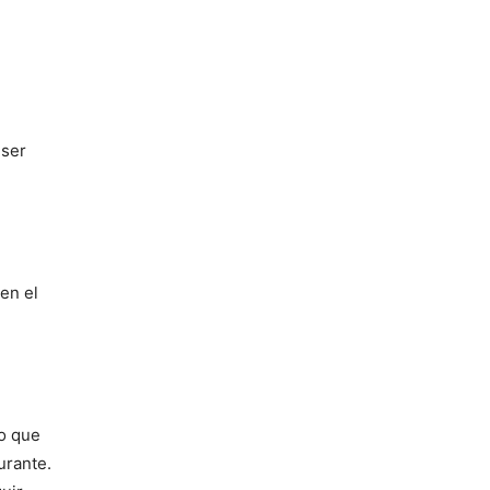
 ser
en el
ro que
urante.