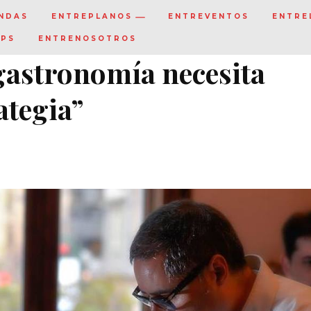
NDAS
ENTREPLANOS
ENTREVENTOS
ENTRE
IPS
ENTRENOSOTROS
gastronomía necesita
ategia”