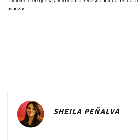
También creo que la gastronomía necesita actitud, esfuerzo 
avanzar.
SHEILA PEÑALVA