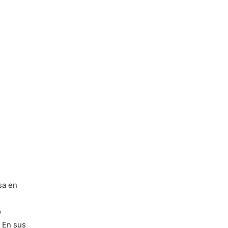
sa en
o
. En sus