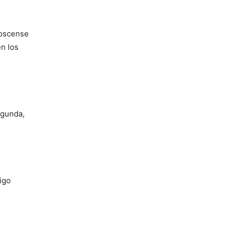
 oscense
en los
egunda,
igo