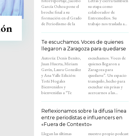
fotorreportaje, Jacobo
Letras y cierra también
García Ochoa pone el
su etapa como
broche final a su
colaborador de
formación en el Grado
Entremedios. Su
de Periodismo de la
trabajo nos traslada a...
ión
Te escuchamos. Voces de quienes
llegaron a Zaragoza para quedarse
Autoría: Denis Benito,
escuchamos. Voces de
Juan Huerta, Miriam
quienes llegaron a
Gavín, Laura González
Zaragoza para
y Ana Valle Edición:
quedarse”. Un espacio
Toñi Nogales
tranquilo, hecho para
Bienvenidos y
escuchar sin prisas y
bienvenidas a “Te
acercarnos a las...
Reflexionamos sobre la difusa línea
entre periodistas e influencers en
«Fuera de Contexto»
Llegan las últimas
nuestro propio podcast