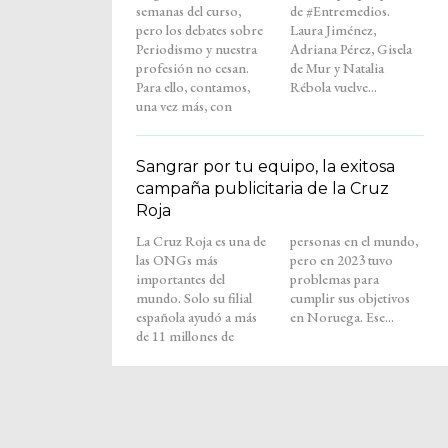
semanas del curso,
de #Entremedios.
pero los debates sobre
Laura Jiménez,
Periodismo y nuestra
Adriana Pérez, Gisela
profesión no cesan.
de Mur y Natalia
Para ello, contamos,
Rébola vuelve...
una vez más, con
Sangrar por tu equipo, la exitosa
campaña publicitaria de la Cruz
Roja
La Cruz Roja es una de
personas en el mundo,
las ONGs más
pero en 2023 tuvo
importantes del
problemas para
mundo. Solo su filial
cumplir sus objetivos
española ayudó a más
en Noruega. Ese...
de 11 millones de