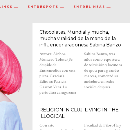
LINKS
ENTRESPOTS
ENTRELÍNEAS
Chocolates, Mundial y mucha,
mucha viralidad de la mano de la
influencer aragonesa Sabina Banzo
Autora: Ainhoa
Sabina Banzo, tras
Montero Tolosa (Se
años como reportera
despide de
de televisión y locutora
Entremedios con esta
de spots para grandes
pieza. Gracias).
marcas, comenzó su
Editora: Patricia
andadura en redes
Gascón Vera. La
sociales después...
periodista zaragozana
RELIGION IN CLUJ: LIVING IN THE
ILLOGICAL
Con este
Facultad de Filosofía y