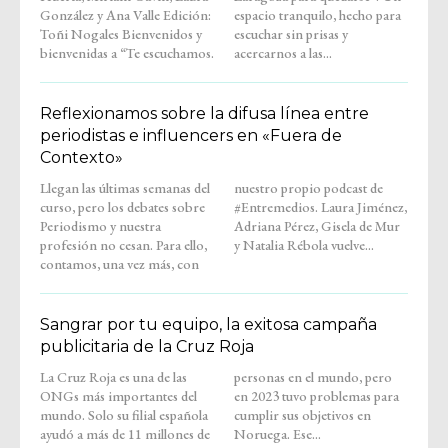
González y Ana Valle Edición:
espacio tranquilo, hecho para
Toñi Nogales Bienvenidos y
escuchar sin prisas y
bienvenidas a “Te escuchamos.
acercarnos a las...
Reflexionamos sobre la difusa línea entre
periodistas e influencers en «Fuera de
Contexto»
Llegan las últimas semanas del
nuestro propio podcast de
curso, pero los debates sobre
#Entremedios. Laura Jiménez,
Periodismo y nuestra
Adriana Pérez, Gisela de Mur
profesión no cesan. Para ello,
y Natalia Rébola vuelve...
contamos, una vez más, con
Sangrar por tu equipo, la exitosa campaña
publicitaria de la Cruz Roja
La Cruz Roja es una de las
personas en el mundo, pero
ONGs más importantes del
en 2023 tuvo problemas para
mundo. Solo su filial española
cumplir sus objetivos en
ayudó a más de 11 millones de
Noruega. Ese...