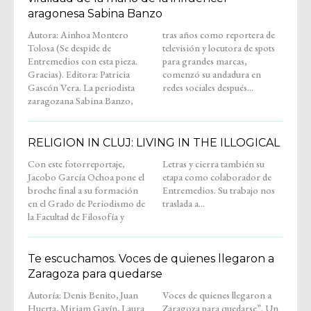
aragonesa Sabina Banzo
Autora: Ainhoa Montero
tras años como reportera de
Tolosa (Se despide de
televisión y locutora de spots
Entremedios con esta pieza.
para grandes marcas,
Gracias). Editora: Patricia
comenzó su andadura en
Gascón Vera. La periodista
redes sociales después...
zaragozana Sabina Banzo,
RELIGION IN CLUJ: LIVING IN THE ILLOGICAL
Con este fotorreportaje,
Letras y cierra también su
Jacobo García Ochoa pone el
etapa como colaborador de
broche final a su formación
Entremedios. Su trabajo nos
en el Grado de Periodismo de
traslada a...
la Facultad de Filosofía y
Te escuchamos. Voces de quienes llegaron a
Zaragoza para quedarse
Autoría: Denis Benito, Juan
Voces de quienes llegaron a
Huerta, Miriam Gavín, Laura
Zaragoza para quedarse”. Un