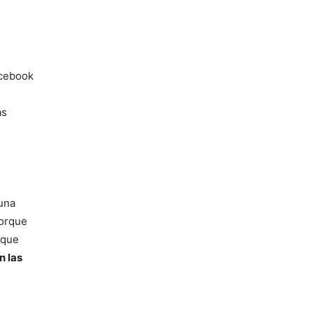
acebook
e
as
 una
porque
 que
n las