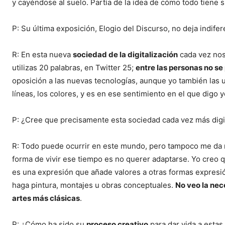
y cayéndose al suelo. Partía de la idea de cómo todo tiene
P: Su última exposición, Elogio del Discurso, no deja indife
R: En esta nueva
sociedad de la digitalización
cada vez nos
utilizas 20 palabras, en Twitter 25;
entre las personas no s
oposición a las nuevas tecnologías, aunque yo también las u
líneas, los colores, y es en ese sentimiento en el que digo 
P: ¿Cree que precisamente esta sociedad cada vez más digit
R: Todo puede ocurrir en este mundo, pero tampoco me da mi
forma de vivir ese tiempo es no querer adaptarse. Yo creo 
es una expresión que añade valores a otras formas expresió
haga pintura, montajes u obras conceptuales.
No veo la nec
artes más clásicas
.
P: ¿Cómo ha sido su
proceso creativo
para dar vida a estas