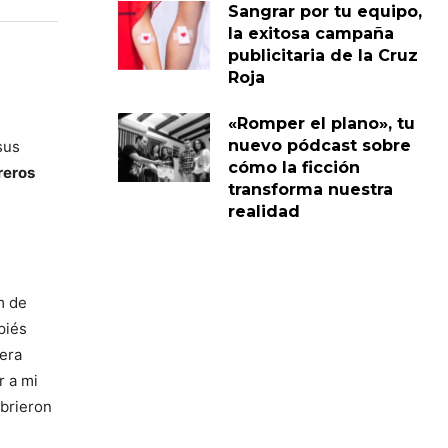
Sangrar por tu equipo,
la exitosa campaña
publicitaria de la Cruz
Roja
«Romper el plano», tu
nuevo pódcast sobre
sus
cómo la ficción
reros
transforma nuestra
realidad
m de
piés
 era
r a mi
Abrieron