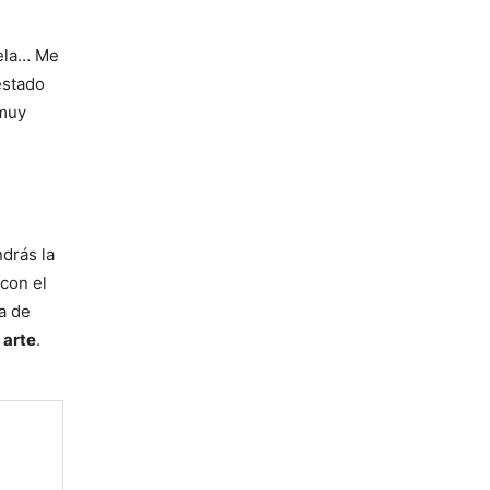
tela… Me
estado
 muy
drás la
con el
a de
 arte
.