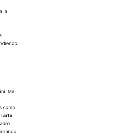
a la
a
endiendo
ini. Me
as como
el
arte
uadro
riorando