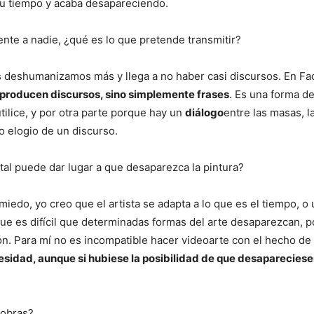
 su tiempo y acaba desapareciendo.
rente a nadie, ¿qué es lo que pretende transmitir?
 deshumanizamos más y llega a no haber casi discursos. En F
e producen discursos, sino simplemente frases
. Es una forma d
tilice, y por otra parte porque hay un
diálogo
entre las masas, l
yo elogio de un discurso.
al puede dar lugar a que desaparezca la pintura?
edo, yo creo que el artista se adapta a lo que es el tiempo, o
que es difícil que determinadas formas del arte desaparezcan, 
n. Para mí no es incompatible hacer videoarte con el hecho de
esidad, aunque si hubiese la posibilidad de que desapareciese
 obras?