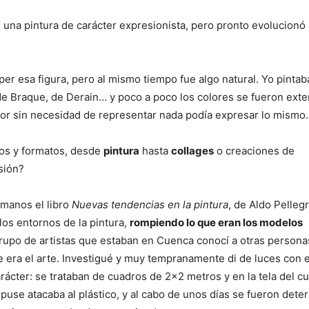
una pintura de carácter expresionista, pero pronto evolucionó 
per esa figura, pero al mismo tiempo fue algo natural. Yo pintab
de Braque, de Derain… y poco a poco los colores se fueron ext
lor sin necesidad de representar nada podía expresar lo mismo.
los y formatos, desde
pintura
hasta
collages
o creaciones de
sión?
 manos el libro
Nuevas tendencias en la pintura
, de Aldo Pellegr
los entornos de la pintura,
rompiendo lo que eran los modelos
grupo de artistas que estaban en Cuenca conocí a otras person
 era el arte. Investigué y muy tempranamente di de luces con 
rácter: se trataban de cuadros de 2×2 metros y en la tela del c
use atacaba al plástico, y al cabo de unos días se fueron dete