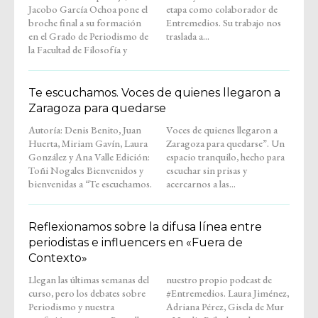
Jacobo García Ochoa pone el
etapa como colaborador de
broche final a su formación
Entremedios. Su trabajo nos
en el Grado de Periodismo de
traslada a...
la Facultad de Filosofía y
Te escuchamos. Voces de quienes llegaron a
Zaragoza para quedarse
Autoría: Denis Benito, Juan
Voces de quienes llegaron a
Huerta, Miriam Gavín, Laura
Zaragoza para quedarse”. Un
González y Ana Valle Edición:
espacio tranquilo, hecho para
Toñi Nogales Bienvenidos y
escuchar sin prisas y
bienvenidas a “Te escuchamos.
acercarnos a las...
Reflexionamos sobre la difusa línea entre
periodistas e influencers en «Fuera de
Contexto»
Llegan las últimas semanas del
nuestro propio podcast de
curso, pero los debates sobre
#Entremedios. Laura Jiménez,
Periodismo y nuestra
Adriana Pérez, Gisela de Mur