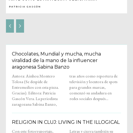
PATRICIA GASCÓN
Chocolates, Mundial y mucha, mucha
viralidad de la mano de la influencer
aragonesa Sabina Banzo
Autora: Ainhoa Montero
tras años como reportera de
Tolosa (Se despide de
televisión y locutora de spots
Entremedios con esta pieza.
para grandes marcas,
Gracias). Editora: Patricia
comenzó su andadura en
Gascón Vera. La periodista
redes sociales después...
zaragozana Sabina Banzo,
RELIGION IN CLUJ: LIVING IN THE ILLOGICAL
Con este fotorreportaje,
Letras y cierra también su