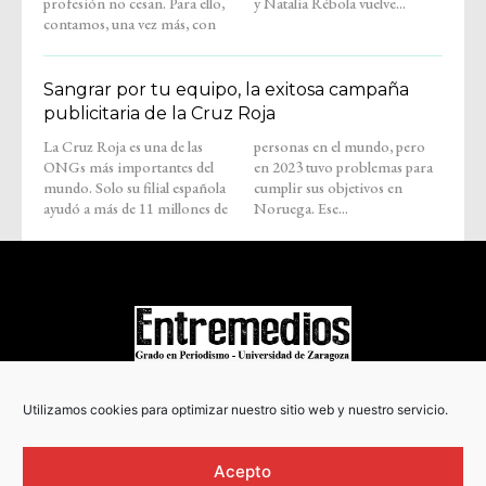
profesión no cesan. Para ello,
y Natalia Rébola vuelve...
contamos, una vez más, con
Sangrar por tu equipo, la exitosa campaña
publicitaria de la Cruz Roja
La Cruz Roja es una de las
personas en el mundo, pero
ONGs más importantes del
en 2023 tuvo problemas para
mundo. Solo su filial española
cumplir sus objetivos en
ayudó a más de 11 millones de
Noruega. Ese...
COPYRIGHT © 2022
Utilizamos cookies para optimizar nuestro sitio web y nuestro servicio.
Acepto