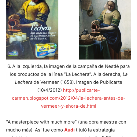
6. A la izquierda, la imagen de la campaña de Nestlé para
los productos de la línea “La Lechera”. A la derecha,
La
Lechera
de Vermeer (1658).
Imagen de Publicarte
(10/4/2012)
http://publicarte-
carmen.blogspot.com/2012/04/la-lechera-antes-de-
vermeer-y-ahora-de.html
“A masterpiece with much more” (una obra maestra con
mucho más). Así fue como
Audi
tituló la estrategia