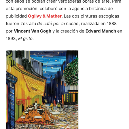
con ellos se podían crear verdaderas obras de arte. Para
esta promoción, colaboró con la agencia británica de
publicidad
Ogilvy & Mather
. Las dos pinturas escogidas
fueron
Terraza de café por la noche
,
realizada en 1888
por
Vincent Van Gogh
y la creación de
Edvard Munch
en
1893,
El grito
.