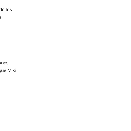
de los
e
ó
 unas
que Miki