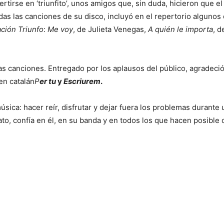
irse en ‘triunfito’, unos amigos que, sin duda, hicieron que el
as las canciones de su disco, incluyó en el repertorio algunos 
ción Triunfo
:
Me voy
, de Julieta Venegas,
A quién le importa
, d
as canciones. Entregado por los aplausos del público, agradeci
en catalán
P
er tu
y
Escriurem
.
úsica: hacer reír, disfrutar y dejar fuera los problemas durante
ato, confía en él, en su banda y en todos los que hacen posible 