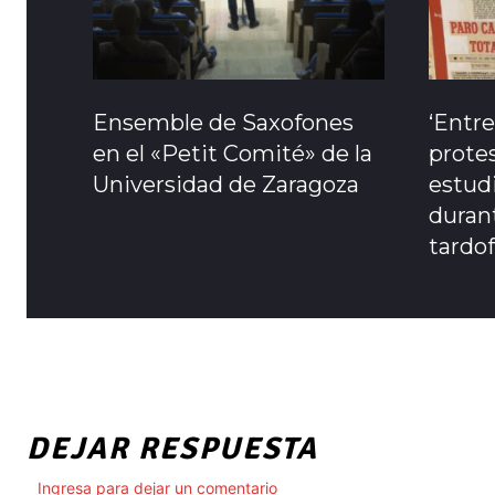
Ensemble de Saxofones
‘Entre
en el «Petit Comité» de la
protes
Universidad de Zaragoza
estudi
durant
tardo
DEJAR RESPUESTA
Ingresa para dejar un comentario