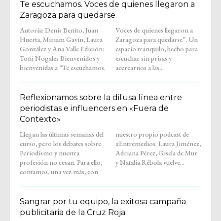
Te escuchamos. Voces de quienes llegaron a
Zaragoza para quedarse
Autoría: Denis Benito, Juan
Voces de quienes llegaron a
Huerta, Miriam Gavín, Laura
Zaragoza para quedarse”. Un
González y Ana Valle Edición:
espacio tranquilo, hecho para
Toñi Nogales Bienvenidos y
escuchar sin prisas y
bienvenidas a “Te escuchamos.
acercarnos a las...
Reflexionamos sobre la difusa línea entre
periodistas e influencers en «Fuera de
Contexto»
Llegan las últimas semanas del
nuestro propio podcast de
curso, pero los debates sobre
#Entremedios. Laura Jiménez,
Periodismo y nuestra
Adriana Pérez, Gisela de Mur
profesión no cesan. Para ello,
y Natalia Rébola vuelve...
contamos, una vez más, con
Sangrar por tu equipo, la exitosa campaña
publicitaria de la Cruz Roja