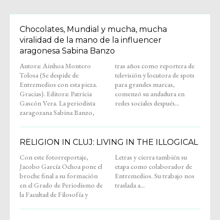
Chocolates, Mundial y mucha, mucha
viralidad de la mano de la influencer
aragonesa Sabina Banzo
Autora: Ainhoa Montero
tras años como reportera de
Tolosa (Se despide de
televisión y locutora de spots
Entremedios con esta pieza.
para grandes marcas,
Gracias). Editora: Patricia
comenzó su andadura en
Gascón Vera. La periodista
redes sociales después...
zaragozana Sabina Banzo,
RELIGION IN CLUJ: LIVING IN THE ILLOGICAL
Con este fotorreportaje,
Letras y cierra también su
Jacobo García Ochoa pone el
etapa como colaborador de
broche final a su formación
Entremedios. Su trabajo nos
en el Grado de Periodismo de
traslada a...
la Facultad de Filosofía y