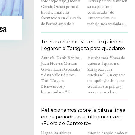
fotorreportaje, Jacobo
Letras y cierra también
García Ochoa pone el
su etapa como
broche final a su
colaborador de
formación en el Grado
Entremedios. Su
de Periodismo de la
trabajo nos traslada a...
za
Te escuchamos. Voces de quienes
llegaron a Zaragoza para quedarse
Autoría: Denis Benito,
escuchamos. Voces de
Juan Huerta, Miriam
quienes llegaron a
Gavín, Laura González
Zaragoza para
y Ana Valle Edición:
quedarse”. Un espacio
Toñi Nogales
tranquilo, hecho para
Bienvenidos y
escuchar sin prisas y
bienvenidas a “Te
acercarnos a las...
Reflexionamos sobre la difusa línea
entre periodistas e influencers en
«Fuera de Contexto»
Llegan las últimas
nuestro propio podcast