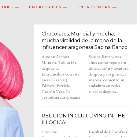
LINKS
ENTRESPOTS
ENTRELÍNEAS
Chocolates, Mundial y mucha,
mucha viralidad de la mano de la
influencer aragonesa Sabina Banzo
Autora: Ainhoa
Sabina Banzo, tras
Montero Tolosa (Se
años como reportera
despide de
de televisión y locutora
Entremedios con esta
de spots para grandes
pieza. Gracias).
marcas, comenzó su
Editora: Patricia
andadura en redes
Gascón Vera. La
sociales después...
periodista zaragozana
RELIGION IN CLUJ: LIVING IN THE
ILLOGICAL
Con este
Facultad de Filosofía y