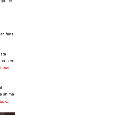
tipo de
ran fans
esta
erado en
os que
el
a última
way I