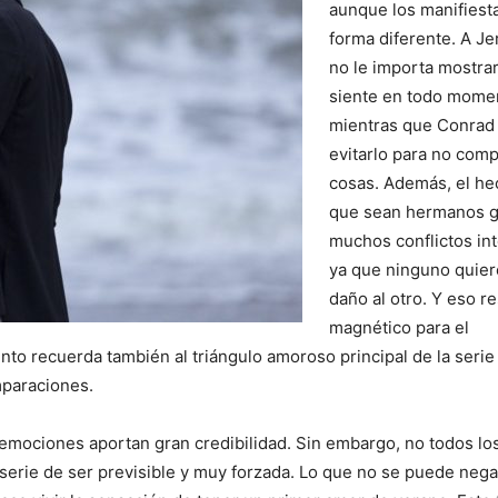
aunque los manifiest
forma diferente. A J
no le importa mostrar
siente en todo mome
mientras que Conrad 
evitarlo para no compl
cosas. Además, el he
que sean hermanos 
muchos conflictos in
ya que ninguno quier
daño al otro. Y eso re
magnético para el
to recuerda también al triángulo amoroso principal de la serie
mparaciones.
r emociones aportan gran credibilidad. Sin embargo, no todos lo
serie de ser previsible y muy forzada. Lo que no se puede nega