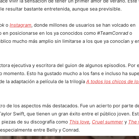
ce vivir la sensación de tener un primer amor de verano. Este 
e resultar bastante entretenida, aunque sea previsible.
ok
o
Instagram
, donde millones de usuarios se han volcado en
do en posicionarse en los ya conocidos como #
TeamConrad
o
úblico mucho más amplio sin limitarse a los que ya conocían y e
ctora ejecutiva y escritora del guion de algunos episodios. Por 
todo momento. Esto ha gustado mucho a los fans e incluso ha sup
de la adaptación a película de la trilogía
A todos los chicos de l
tro de los aspectos más destacados. Fue un acierto por parte d
aylor Swift, que tienen un gran éxito entre el público joven. Est
as piezas de su discografía como
This love
,
Cruel summer
y
The 
 especialmente entre Belly y Conrad.