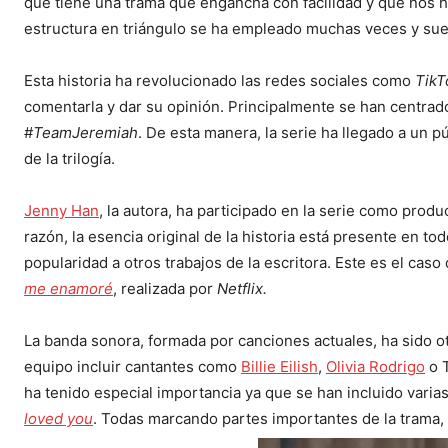
que tiene una trama que engancha con facilidad y que nos ha
estructura en triángulo se ha empleado muchas veces y suel
Esta historia ha revolucionado las redes sociales como
TikT
comentarla y dar su opinión. Principalmente se han centra
#
TeamJeremiah
. De esta manera, la serie ha llegado a un p
de la trilogía.
Jenny Han
, la autora, ha participado en la serie como produ
razón, la esencia original de la historia está presente en 
popularidad a otros trabajos de la escritora. Este es el caso 
me enamoré
, realizada por
Netflix.
La banda sonora, formada por canciones actuales, ha sido o
equipo incluir cantantes como
Billie Eilish
,
Olivia Rodrigo
o T
ha tenido especial importancia ya que se han incluido vari
loved you
. Todas marcando partes importantes de la trama,