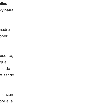
ellos
s y nada
 madre
opher
ausente,
 que
ile de
atizando
mienzan
por ella
,