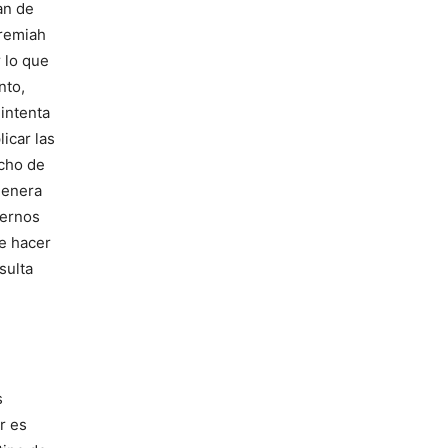
an de
eremiah
 lo que
nto,
intenta
icar las
cho de
genera
ternos
e hacer
sulta
s
r es