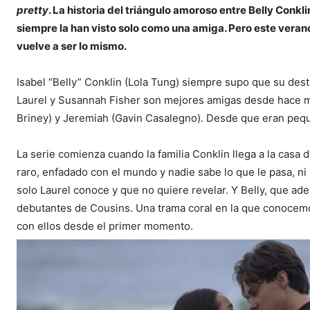
pretty
. La historia del triángulo amoroso entre Belly Conk
siempre la han visto solo como una amiga. Pero este verano 
vuelve a ser lo mismo.
Isabel “Belly” Conklin (Lola Tung) siempre supo que su des
Laurel y Susannah Fisher son mejores amigas desde hace m
Briney) y Jeremiah (Gavin Casalegno). Desde que eran peq
La serie comienza cuando la familia Conklin llega a la casa 
raro, enfadado con el mundo y nadie sabe lo que le pasa, n
solo Laurel conoce y que no quiere revelar. Y Belly, que ad
debutantes de Cousins. Una trama coral en la que conocemo
con ellos desde el primer momento.