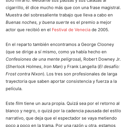
solo mirarlo. Mediante sus pausas y sus caladas al
cigarrillo, él dice mucho más que con una frase magistral.
Muestra del sobresaliente trabajo que lleva a cabo en
Buenas noches, y buena suerte
es el premio a mejor
actor que recibió en el
Festival de Venecia
de 2005.
En el reparto también encontramos a George Clooney
(que se dirige a sí mismo, como ya había hecho en
Confesiones de una mente peligrosa
), Robert Downey Jr.
(
Sherlock Holmes
,
Iron Man
) y Frank Langella (
El desafío:
Frost contra Nixon
). Los tres son profesionales de larga
trayectoria que saben aportar consistencia y fuerza a la
película.
Este
film
tiene un aura propia. Quizá sea por el retorno al
blanco y negro, o quizá por la cadencia pausada del estilo
narrativo, que deja que el espectador se vaya metiendo
poco a poco en la trama. Por una razón u otra, estamos