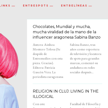
LINKS
ENTRESPOTS
ENTRELÍNEAS
Chocolates, Mundial y mucha,
mucha viralidad de la mano de la
influencer aragonesa Sabina Banzo
Autora: Ainhoa
Sabina Banzo, tras
Montero Tolosa (Se
años como reportera
despide de
de televisión y locutora
Entremedios con esta
de spots para grandes
pieza. Gracias).
marcas, comenzó su
Editora: Patricia
andadura en redes
Gascón Vera. La
sociales después...
periodista zaragozana
RELIGION IN CLUJ: LIVING IN THE
ILLOGICAL
Con este
Facultad de Filosofía y