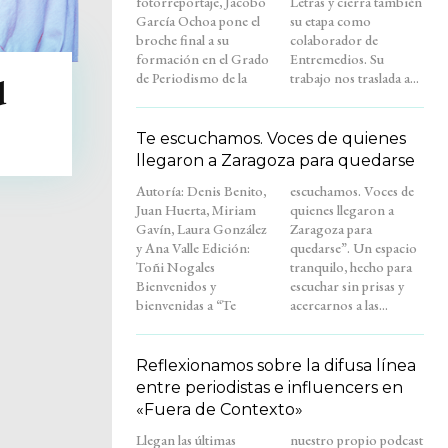
fotorreportaje, Jacobo
Letras y cierra también
García Ochoa pone el
su etapa como
broche final a su
colaborador de
formación en el Grado
Entremedios. Su
de Periodismo de la
trabajo nos traslada a...
d
Te escuchamos. Voces de quienes
llegaron a Zaragoza para quedarse
Autoría: Denis Benito,
escuchamos. Voces de
Juan Huerta, Miriam
quienes llegaron a
Gavín, Laura González
Zaragoza para
y Ana Valle Edición:
quedarse”. Un espacio
Toñi Nogales
tranquilo, hecho para
Bienvenidos y
escuchar sin prisas y
bienvenidas a “Te
acercarnos a las...
Reflexionamos sobre la difusa línea
entre periodistas e influencers en
«Fuera de Contexto»
Llegan las últimas
nuestro propio podcast