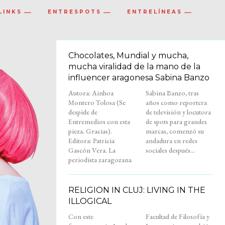
LINKS
ENTRESPOTS
ENTRELÍNEAS
Chocolates, Mundial y mucha,
mucha viralidad de la mano de la
influencer aragonesa Sabina Banzo
Autora: Ainhoa
Sabina Banzo, tras
Montero Tolosa (Se
años como reportera
despide de
de televisión y locutora
Entremedios con esta
de spots para grandes
pieza. Gracias).
marcas, comenzó su
Editora: Patricia
andadura en redes
Gascón Vera. La
sociales después...
periodista zaragozana
RELIGION IN CLUJ: LIVING IN THE
ILLOGICAL
Con este
Facultad de Filosofía y