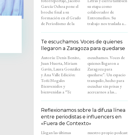
fotorreportaje, Jacobo
Letras y cierra también
García Ochoa pone el
su etapa como
broche final a su
colaborador de
formación en el Grado
Entremedios. Su
de Periodismo de la
trabajo nos traslada a...
Te escuchamos. Voces de quienes
llegaron a Zaragoza para quedarse
Autoría: Denis Benito,
escuchamos. Voces de
Juan Huerta, Miriam
quienes llegaron a
Gavín, Laura González
Zaragoza para
y Ana Valle Edición:
quedarse”. Un espacio
Toñi Nogales
tranquilo, hecho para
Bienvenidos y
escuchar sin prisas y
bienvenidas a “Te
acercarnos a las...
Reflexionamos sobre la difusa línea
entre periodistas e influencers en
«Fuera de Contexto»
Llegan las últimas
nuestro propio podcast