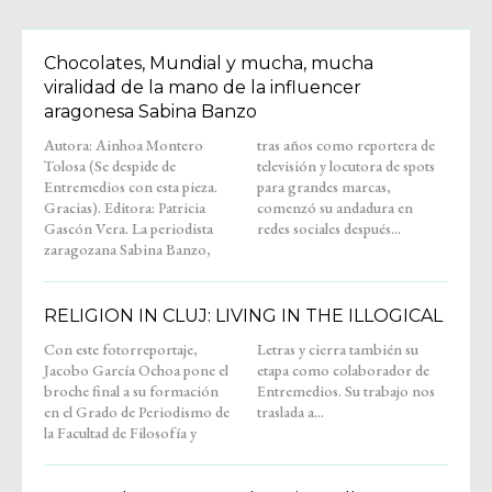
Chocolates, Mundial y mucha, mucha
viralidad de la mano de la influencer
aragonesa Sabina Banzo
Autora: Ainhoa Montero
tras años como reportera de
Tolosa (Se despide de
televisión y locutora de spots
Entremedios con esta pieza.
para grandes marcas,
Gracias). Editora: Patricia
comenzó su andadura en
Gascón Vera. La periodista
redes sociales después...
zaragozana Sabina Banzo,
RELIGION IN CLUJ: LIVING IN THE ILLOGICAL
Con este fotorreportaje,
Letras y cierra también su
Jacobo García Ochoa pone el
etapa como colaborador de
broche final a su formación
Entremedios. Su trabajo nos
en el Grado de Periodismo de
traslada a...
la Facultad de Filosofía y