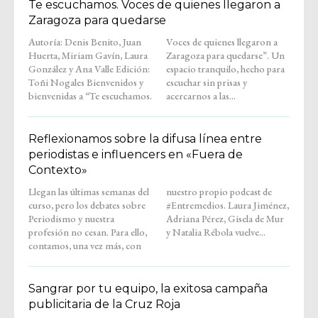
Te escuchamos. Voces de quienes llegaron a
Zaragoza para quedarse
Autoría: Denis Benito, Juan
Voces de quienes llegaron a
Huerta, Miriam Gavín, Laura
Zaragoza para quedarse”. Un
González y Ana Valle Edición:
espacio tranquilo, hecho para
Toñi Nogales Bienvenidos y
escuchar sin prisas y
bienvenidas a “Te escuchamos.
acercarnos a las...
Reflexionamos sobre la difusa línea entre
periodistas e influencers en «Fuera de
Contexto»
Llegan las últimas semanas del
nuestro propio podcast de
curso, pero los debates sobre
#Entremedios. Laura Jiménez,
Periodismo y nuestra
Adriana Pérez, Gisela de Mur
profesión no cesan. Para ello,
y Natalia Rébola vuelve...
contamos, una vez más, con
Sangrar por tu equipo, la exitosa campaña
publicitaria de la Cruz Roja