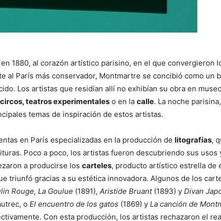
n 1880, al corazón artístico parisino, en el que convergieron l
e al París más conservador, Montmartre se concibió como un b
cido. Los artistas que residían allí no exhibían su obra en muse
 circos, teatros experimentales
o en la
calle
. La noche parisina,
cipales temas de inspiración de estos artistas.
entas en París especializadas en la producción de
litografías
, 
tituras. Poco a poco, los artistas fueron descubriendo sus usos 
pezaron a producirse los
carteles
, producto artístico estrella de 
 triunfó gracias a su estética innovadora. Algunos de los cart
lin Rouge, La Goulue
(1891),
Aristide Bruant
(1893) y
Divan Jap
autrec, o
El encuentro de los gatos
(1869) y
La canción de Mont
tivamente. Con esta producción, los artistas rechazaron el re