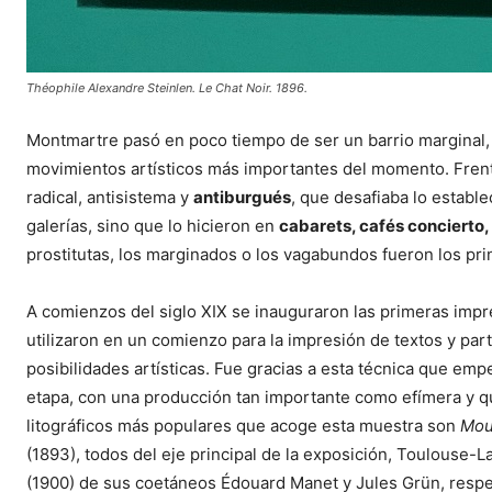
Théophile Alexandre Steinlen. Le Chat Noir. 1896.
Montmartre pasó en poco tiempo de ser un barrio marginal, e
movimientos artísticos más importantes del momento. Frent
radical, antisistema y
antiburgués
, que desafiaba lo estable
galerías, sino que lo hicieron en
cabarets, cafés concierto,
prostitutas, los marginados o los vagabundos fueron los prin
A comienzos del siglo XIX se inauguraron las primeras impr
utilizaron en un comienzo para la impresión de textos y par
posibilidades artísticas. Fue gracias a esta técnica que em
etapa, con una producción tan importante como efímera y que
litográficos más populares que acoge esta muestra son
Mou
(1893), todos del eje principal de la exposición, Toulouse-L
(1900) de sus coetáneos Édouard Manet y Jules Grün, respec