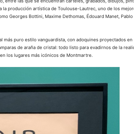
 entre las que se encuentran carteles, grabados, dibujos, pint
ra la producción artística de Toulouse-Lautrec, uno de los mejo
 como Georges Bottini, Maxime Dethomas, Édouard Manet, Pablo
 al más puro estilo vanguardista, con adoquines proyectados en 
paras de araña de cristal: todo listo para evadirnos de la reali
a, en los lugares más icónicos de Montmartre.