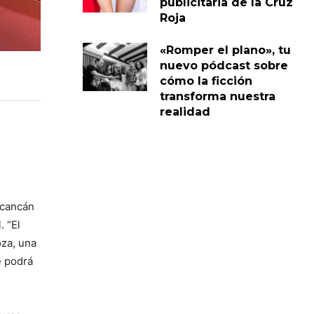
publicitaria de la Cruz
Roja
«Romper el plano», tu
nuevo pódcast sobre
cómo la ficción
transforma nuestra
realidad
 cancán
. “El
oza, una
e podrá