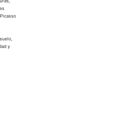
uras,
res
 Picasso
suelo,
dad y