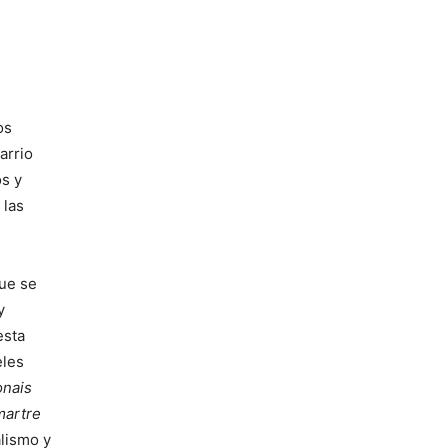
os
arrio
os y
 las
que se
y
esta
eles
onais
martre
alismo y