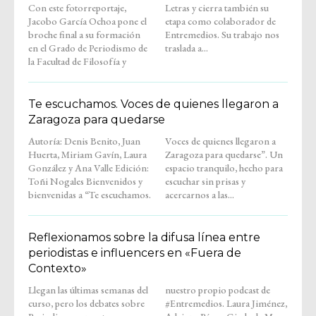
Con este fotorreportaje,
Letras y cierra también su
Jacobo García Ochoa pone el
etapa como colaborador de
broche final a su formación
Entremedios. Su trabajo nos
en el Grado de Periodismo de
traslada a...
la Facultad de Filosofía y
Te escuchamos. Voces de quienes llegaron a
Zaragoza para quedarse
Autoría: Denis Benito, Juan
Voces de quienes llegaron a
Huerta, Miriam Gavín, Laura
Zaragoza para quedarse”. Un
González y Ana Valle Edición:
espacio tranquilo, hecho para
Toñi Nogales Bienvenidos y
escuchar sin prisas y
bienvenidas a “Te escuchamos.
acercarnos a las...
Reflexionamos sobre la difusa línea entre
periodistas e influencers en «Fuera de
Contexto»
Llegan las últimas semanas del
nuestro propio podcast de
curso, pero los debates sobre
#Entremedios. Laura Jiménez,