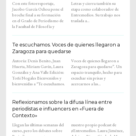
Con este fotorreportaje,
Letras y cierra también su
Jacobo García Ochoa pone el
etapa como colaborador de
broche final a su formación
Entremedios. Su trabajo nos
en el Grado de Periodismo de
traslada a...
la Facultad de Filosofía y
Te escuchamos. Voces de quienes llegaron a
Zaragoza para quedarse
Autoría: Denis Benito, Juan
Voces de quienes llegaron a
Huerta, Miriam Gavín, Laura
Zaragoza para quedarse”. Un
González y Ana Valle Edición:
espacio tranquilo, hecho para
Toñi Nogales Bienvenidos y
escuchar sin prisas y
bienvenidas a “Te escuchamos.
acercarnos a las...
Reflexionamos sobre la difusa línea entre
periodistas e influencers en «Fuera de
Contexto»
Llegan las últimas semanas del
nuestro propio podcast de
curso, pero los debates sobre
#Entremedios. Laura Jiménez,