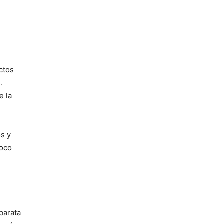
ctos
.
e la
s y
poco
barata