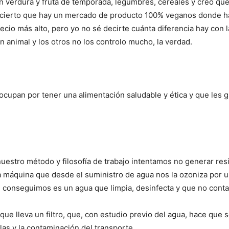
n verdura y fruta de temporada, legumbres, cereales y creo qu
es cierto que hay un mercado de producto 100% veganos donde h
cio más alto, pero yo no sé decirte cuánta diferencia hay con l
animal y los otros no los controlo mucho, la verdad.
ocupan por tener una alimentación saludable y ética y que les 
nuestro método y filosofía de trabajo intentamos no generar re
 máquina que desde el suministro de agua nos la ozoniza por u
ue conseguimos es un agua que limpia, desinfecta y que no cont
que lleva un filtro, que, con estudio previo del agua, hace que 
las y la contaminación del transporte.