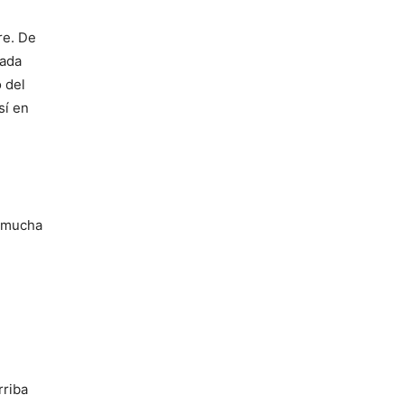
re. De
cada
 del
sí en
, mucha
rriba