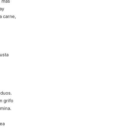
e más
ay
a carne,
gusta
siduos.
n grifo
amina.
sea