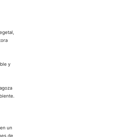
egetal,
tora
ble y
ragoza
biente.
 en un
nes de