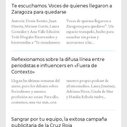
Te escuchamos. Voces de quienes llegaron a
Zaragoza para quedarse
Autoría: Denis Benito, Juan
Voces de quienes llegaron a
Huerta, Miriam Gavín, Laura
Zaragoza para quedarse”. Un
González y Ana Valle Edición:
espacio tranquilo, hecho para
Toñi Nogales Bienvenidos y
escuchar sin prisas y
bienvenidas a “Te escuchamos.
acercarnos a las...
Reflexionamos sobre la difusa línea entre
periodistas e influencers en «Fuera de
Contexto»
Llegan las últimas semanas del
nuestro propio podcast de
curso, pero los debates sobre
#Entremedios. Laura Jiménez,
Periodismo y nuestra
Adriana Pérez, Gisela de Mur
profesión no cesan. Para ello,
y Natalia Rébola vuelve...
contamos, una vez más, con
Sangrar por tu equipo, la exitosa campaña
publicitaria de la Cruz Roja