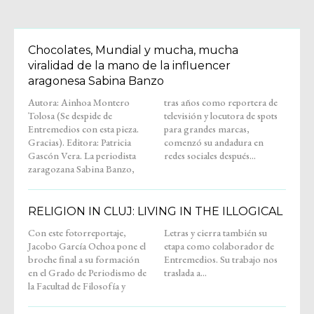
Chocolates, Mundial y mucha, mucha
viralidad de la mano de la influencer
aragonesa Sabina Banzo
Autora: Ainhoa Montero
tras años como reportera de
Tolosa (Se despide de
televisión y locutora de spots
Entremedios con esta pieza.
para grandes marcas,
Gracias). Editora: Patricia
comenzó su andadura en
Gascón Vera. La periodista
redes sociales después...
zaragozana Sabina Banzo,
RELIGION IN CLUJ: LIVING IN THE ILLOGICAL
Con este fotorreportaje,
Letras y cierra también su
Jacobo García Ochoa pone el
etapa como colaborador de
broche final a su formación
Entremedios. Su trabajo nos
en el Grado de Periodismo de
traslada a...
la Facultad de Filosofía y