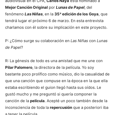
audiovisual en el CPA,
Carlos Naya
está nominado a
Mejor Canción Original
por
Lunas de Papel
, del
fenómeno
Las Niñas
, en la
35ª edición de los
Goya
, que
tendrá lugar el próximo 6 de marzo. En esta entrevista
charlamos con él sobre su implicación en este proyecto.
P: ¿Cómo surge su colaboración en
Las Niñas
con
Lunas
de Papel
?
R: La génesis de todo es una amistad que me une con
Pilar Palomero
, la directora de la película. Yo soy
bastante poco prolífico como músico, dio la casualidad de
que una canción que compuse en la época en la que ella
estaba escribiendo el guion llegó hasta sus oídos. Le
gustó mucho y me preguntó si quería componer la
canción de la
película
. Acepté un poco también desde la
inconsciencia de toda la
repercusión
que a posteriori iba
a tener la película.