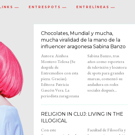
LINKS
ENTRESPOTS
ENTRELÍNEAS
Chocolates, Mundial y mucha,
mucha viralidad de la mano de la
influencer aragonesa Sabina Banzo
Autora: Ainhoa
Sabina Banzo, tras
Montero Tolosa (Se
años como reportera
despide de
de televisión y locutora
Entremedios con esta
de spots para grandes
pieza. Gracias).
marcas, comenzó su
Editora: Patricia
andadura en redes
Gascón Vera. La
sociales después...
periodista zaragozana
RELIGION IN CLUJ: LIVING IN THE
ILLOGICAL
Con este
Facultad de Filosofía y