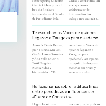
fotorreportaje, Jacobo
Letras y cierra también
García Ochoa pone el
su etapa como
broche final a su
colaborador de
formación en el Grado
Entremedios. Su
de Periodismo de la
trabajo nos traslada a...
Te escuchamos. Voces de quienes
llegaron a Zaragoza para quedarse
Autoría: Denis Benito,
escuchamos. Voces de
Juan Huerta, Miriam
quienes llegaron a
Gavín, Laura González
Zaragoza para
y Ana Valle Edición:
quedarse”. Un espacio
Toñi Nogales
tranquilo, hecho para
Bienvenidos y
escuchar sin prisas y
bienvenidas a “Te
acercarnos a las...
Reflexionamos sobre la difusa línea
entre periodistas e influencers en
«Fuera de Contexto»
Llegan las últimas
nuestro propio podcast