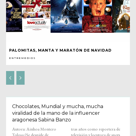
PALOMITAS, MANTA Y MARATÓN DE NAVIDAD
ENTREMEDIOS
Chocolates, Mundial y mucha, mucha
viralidad de la mano de la influencer
aragonesa Sabina Banzo
Autora: Ainhoa Montero
tras años como reportera de
Tolosa (Se despide de
televisión y locutora de spots