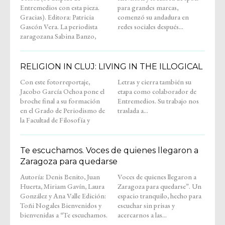
Entremedios con esta pieza.
para grandes marcas,
Gracias). Editora: Patricia
comenzó su andadura en
Gascón Vera. La periodista
redes sociales después...
zaragozana Sabina Banzo,
RELIGION IN CLUJ: LIVING IN THE ILLOGICAL
Con este fotorreportaje,
Letras y cierra también su
Jacobo García Ochoa pone el
etapa como colaborador de
broche final a su formación
Entremedios. Su trabajo nos
en el Grado de Periodismo de
traslada a...
la Facultad de Filosofía y
Te escuchamos. Voces de quienes llegaron a
Zaragoza para quedarse
Autoría: Denis Benito, Juan
Voces de quienes llegaron a
Huerta, Miriam Gavín, Laura
Zaragoza para quedarse”. Un
González y Ana Valle Edición:
espacio tranquilo, hecho para
Toñi Nogales Bienvenidos y
escuchar sin prisas y
bienvenidas a “Te escuchamos.
acercarnos a las...