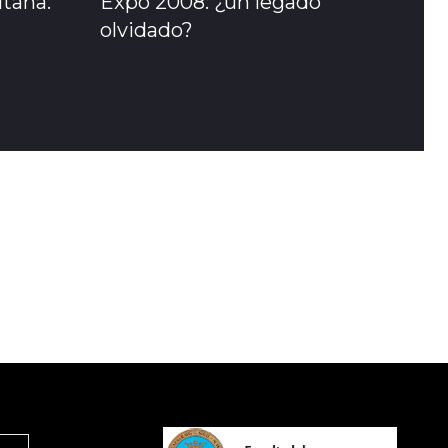
itana:
Expo 2008: ¿un legado
olvidado?