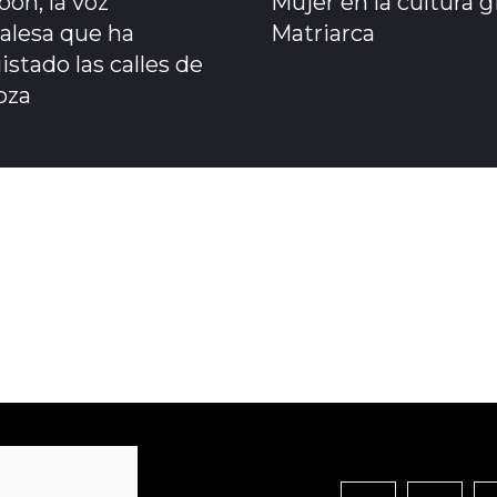
on, la voz
Mujer en la cultura g
alesa que ha
Matriarca
stado las calles de
oza