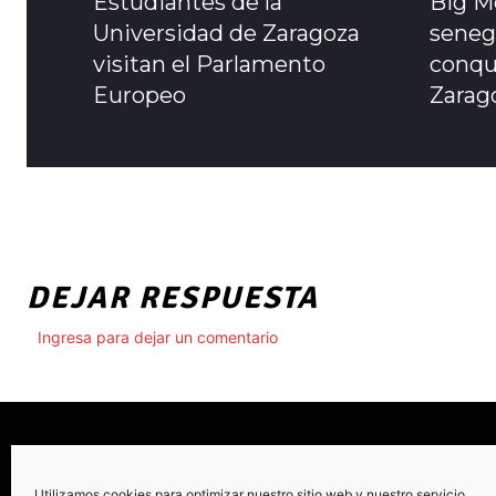
Estudiantes de la
Big Mo
Universidad de Zaragoza
seneg
visitan el Parlamento
conqui
Europeo
Zarag
DEJAR RESPUESTA
Ingresa para dejar un comentario
Utilizamos cookies para optimizar nuestro sitio web y nuestro servicio.