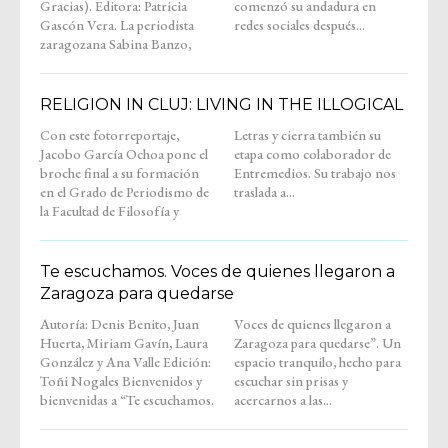
Gracias). Editora: Patricia
comenzó su andadura en
Gascón Vera. La periodista
redes sociales después...
zaragozana Sabina Banzo,
RELIGION IN CLUJ: LIVING IN THE ILLOGICAL
Con este fotorreportaje,
Letras y cierra también su
Jacobo García Ochoa pone el
etapa como colaborador de
broche final a su formación
Entremedios. Su trabajo nos
en el Grado de Periodismo de
traslada a...
la Facultad de Filosofía y
Te escuchamos. Voces de quienes llegaron a
Zaragoza para quedarse
Autoría: Denis Benito, Juan
Voces de quienes llegaron a
Huerta, Miriam Gavín, Laura
Zaragoza para quedarse”. Un
González y Ana Valle Edición:
espacio tranquilo, hecho para
Toñi Nogales Bienvenidos y
escuchar sin prisas y
bienvenidas a “Te escuchamos.
acercarnos a las...