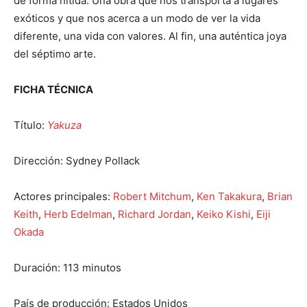
de forma nítida. Una obra que nos transporta a lugares
exóticos y que nos acerca a un modo de ver la vida
diferente, una vida con valores. Al fin, una auténtica joya
del séptimo arte.
FICHA TÉCNICA
Título:
Yakuza
Dirección: Sydney Pollack
Actores principales:
Robert Mitchum
,
Ken Takakura
,
Brian
Keith
,
Herb Edelman
,
Richard Jordan
,
Keiko Kishi
,
Eiji
Okada
Duración: 113 minutos
País de producción: Estados Unidos