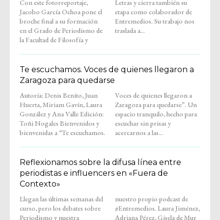
Con este fotorreportaje,
Letras y cierra también su
Jacobo García Ochoa pone el
etapa como colaborador de
broche final a su formación
Entremedios. Su trabajo nos
en el Grado de Periodismo de
traslada a...
la Facultad de Filosofía y
Te escuchamos. Voces de quienes llegaron a
Zaragoza para quedarse
Autoría: Denis Benito, Juan
Voces de quienes llegaron a
Huerta, Miriam Gavín, Laura
Zaragoza para quedarse”. Un
González y Ana Valle Edición:
espacio tranquilo, hecho para
Toñi Nogales Bienvenidos y
escuchar sin prisas y
bienvenidas a “Te escuchamos.
acercarnos a las...
Reflexionamos sobre la difusa línea entre
periodistas e influencers en «Fuera de
Contexto»
Llegan las últimas semanas del
nuestro propio podcast de
curso, pero los debates sobre
#Entremedios. Laura Jiménez,
Periodismo y nuestra
Adriana Pérez, Gisela de Mur