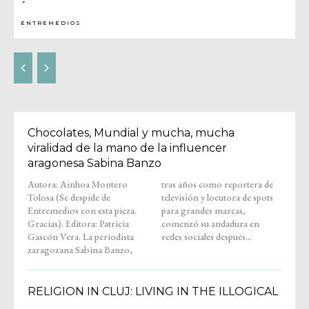
´
ENTREMEDIOS
Chocolates, Mundial y mucha, mucha
viralidad de la mano de la influencer
aragonesa Sabina Banzo
Autora: Ainhoa Montero
tras años como reportera de
Tolosa (Se despide de
televisión y locutora de spots
Entremedios con esta pieza.
para grandes marcas,
Gracias). Editora: Patricia
comenzó su andadura en
Gascón Vera. La periodista
redes sociales después...
zaragozana Sabina Banzo,
RELIGION IN CLUJ: LIVING IN THE ILLOGICAL