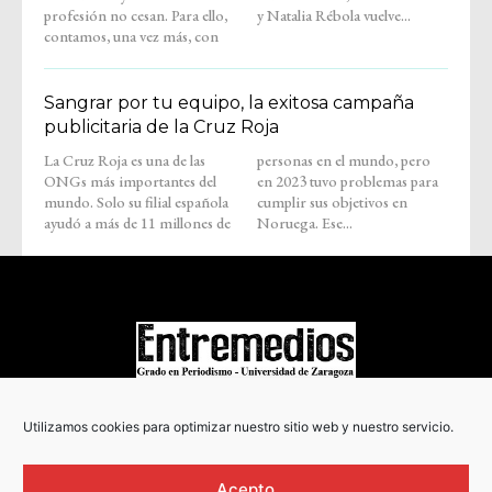
profesión no cesan. Para ello,
y Natalia Rébola vuelve...
contamos, una vez más, con
Sangrar por tu equipo, la exitosa campaña
publicitaria de la Cruz Roja
La Cruz Roja es una de las
personas en el mundo, pero
ONGs más importantes del
en 2023 tuvo problemas para
mundo. Solo su filial española
cumplir sus objetivos en
ayudó a más de 11 millones de
Noruega. Ese...
COPYRIGHT © 2022
Utilizamos cookies para optimizar nuestro sitio web y nuestro servicio.
Acepto