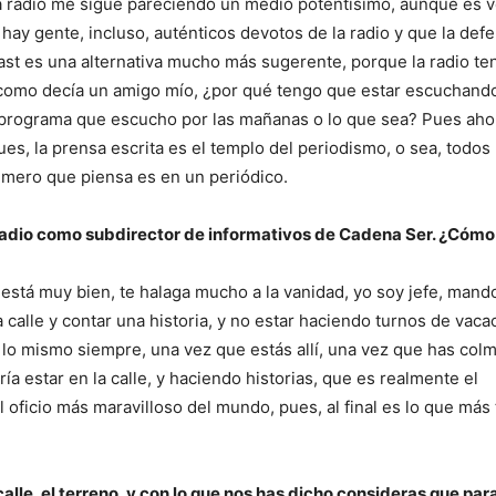
 La radio me sigue pareciendo un medio potentísimo, aunque es 
ay gente, incluso, auténticos devotos de la radio y que la defe
st es una alternativa mucho más sugerente, porque la radio ten
 como decía un amigo mío, ¿por qué tengo que estar escuchand
n programa que escucho por las mañanas o lo que sea? Pues aho
s, la prensa escrita es el templo del periodismo, o sea, todos 
rimero que piensa es en un periódico.
 radio como subdirector de
informativos de Cadena Ser. ¿Cómo
, está muy bien, te halaga mucho a la vanidad, yo soy jefe, mand
a calle y contar una historia, y no estar haciendo turnos de vaca
lo mismo siempre, una vez que estás allí, una vez que has col
ía estar en la calle, y haciendo historias, que es realmente el
oficio más maravilloso del mundo, pues, al final es lo que más t
alle, el terreno, y con lo que nos has dicho consideras que par