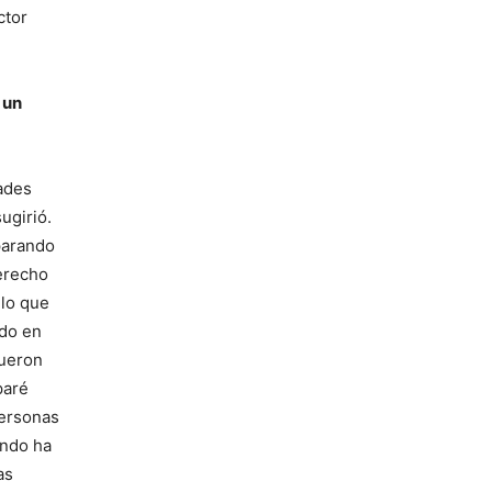
ctor
 un
dades
ugirió.
parando
Derecho
 lo que
ndo en
fueron
paré
personas
undo ha
as