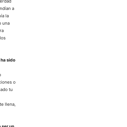
verdad
ndían a
ía la
o una
ra
los
 ha sido
o
ciones o
mado tu
e llena,
a ser un