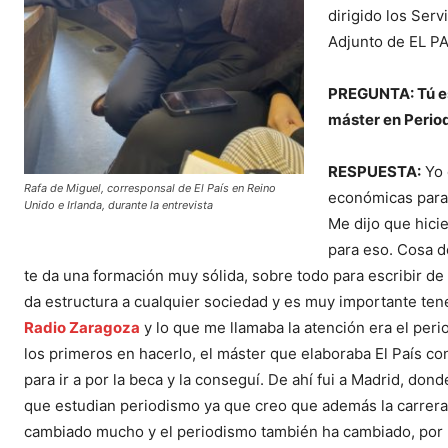
dirigido los Serv
Adjunto de EL PA
PREGUNTA: Tú es
máster en Perio
RESPUESTA:
Yo 
Rafa de Miguel, corresponsal de El País en Reino
económicas para 
Unido e Irlanda, durante la entrevista
Me dijo que hici
para eso. Cosa d
te da una formación muy sólida, sobre todo para escribir de p
da estructura a cualquier sociedad y es muy importante ten
Radio Zaragoza
y lo que me llamaba la atención era el per
los primeros en hacerlo, el máster que elaboraba El País c
para ir a por la beca y la conseguí. De ahí fui a Madrid, d
que estudian periodismo ya que creo que además la carrer
cambiado mucho y el periodismo también ha cambiado, por 