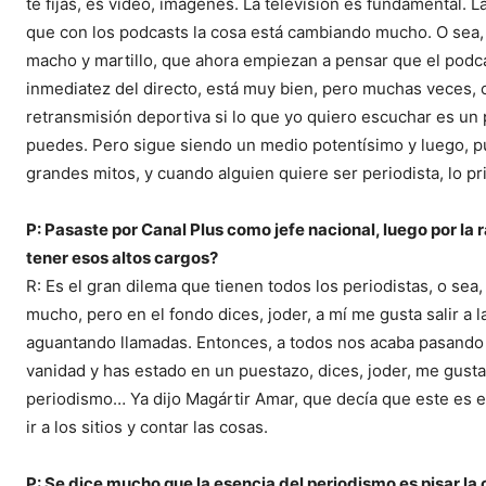
te fijas, es vídeo, imágenes. La televisión es fundamental.
que con los podcasts la cosa está cambiando mucho. O sea, h
macho y martillo, que ahora empiezan a pensar que el podca
inmediatez del directo, está muy bien, pero muchas veces,
retransmisión deportiva si lo que yo quiero escuchar es u
puedes. Pero sigue siendo un medio potentísimo y luego, pue
grandes mitos, y cuando alguien quiere ser periodista, lo p
P: Pasaste por Canal Plus como jefe nacional, luego por la
tener esos altos cargos?
R: Es el gran dilema que tienen todos los periodistas, o sea
mucho, pero en el fondo dices, joder, a mí me gusta salir a l
aguantando llamadas. Entonces, a todos nos acaba pasando 
vanidad y has estado en un puestazo, dices, joder, me gustar
periodismo… Ya dijo Magártir Amar, que decía que este es el 
ir a los sitios y contar las cosas.
P: Se dice mucho que la esencia del periodismo es pisar la c