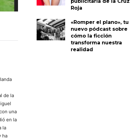
publicitaria de la Cruz
Roja
«Romper el plano», tu
nuevo pódcast sobre
cómo la ficción
transforma nuestra
realidad
rlanda
l de la
iguel
 con una
ió en la
 la
y ha