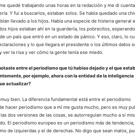
S me quedé trabajando unas horas en la redacción y me di cuent
ería. Y fui a buscarlos, estaban solos. Se había quedado una chi
abían llevado a los hijos. Había una especie de histeria general 
dos hijos estaban ahí en la guardería, los pobrecitos, esperand
e un país que entró en un estado de pánico. Y eso, claro, lo c
declaraciones y lo que llegara el presidente o los últimos datos s
y ver la risa y ver cómo la gente tenía ese miedo.
notaste entre el periodismo que tú habías dejado y el que esta
mente, por ejemplo, ahora con la entidad de la inteligencia
que actualizar?
muy bien. La diferencia fundamental está entre el periodismo
 de hacer periodismo que a mí me gusta mucho, pero es muy pul
 las dos versiones de las cosas, se autorregulan mucho a sí mis
ndo. El periodismo europeo es un periodismo más de tendencia,
ismo de izquierdas y el de derechas. No digo que sean malos, p