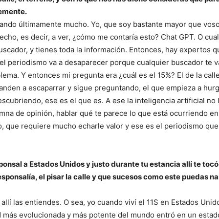
emente.
nsando últimamente mucho. Yo, que soy bastante mayor que voso
echo, es decir, a ver, ¿cómo me contaría esto? Chat GPT. O cua
 buscador, y tienes toda la información. Entonces, hay expertos 
 del periodismo va a desaparecer porque cualquier buscador te v
lema. Y entonces mi pregunta era ¿cuál es el 15%? El de la calle
manden a escaparrar y sigue preguntando, el que empieza a hur
ubriendo, ese es el que es. A ese la inteligencia artificial no 
lumna de opinión, hablar qué te parece lo que está ocurriendo en 
ro, que requiere mucho echarle valor y ese es el periodismo que
sponsal a Estados Unidos y justo
durante tu estancia allí te tocó 
esponsalía, el pisar la calle y que sucesos como este puedas na
llí las entiendes. O sea, yo cuando viví el 11S en Estados Unid
d más evolucionada y más potente del mundo entró en un estad