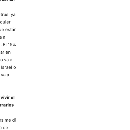
tras, ya
lquier
que están
a a
. El 15%
gar en
lo va a
Israel o
 va a
vivir el
rrarlos
os me di
o de