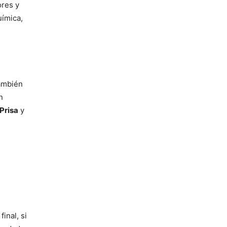
ores y
uímica,
también
n
Prisa
y
inal, si