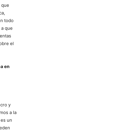
a que
ca,
en todo
o a que
uentas
obre el
ba en
cro y
mos a la
 es un
ueden