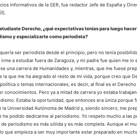
icios Informativos de la SER, fue redactor Jefe de España y Dire
ÍS.
tudiaste Derecho, ¿qué expectativas tenías para luego hacer
dismo y especializarte como periodista?
quería ser periodista desde el principio, pero no tenía posibili
irme a estudiar fuera de Zaragoza, y mi padre fue quien me lo s
ese una carrera de Humanidades y, mientras, que me fuese pre
e la que me ha alegrado el resto de mi vida, porque creo que 
olítica o temas internacionales, es decir, al final es el Derecho
er conocimientos. Pero ya a mitad de carrera yo estaba trabaja
iodismo. Estaba la oportunidad, que entonces era única porque 
on la Universidad Autónoma de Madrid y, siendo sincero, me pre
onde he podido dedicarme al periodismo. Yo respeto mucho a las 
a de periodismo es más sólida y es más completa. Aunque el m
lo que empieza a ser muy importante estar preparado en much