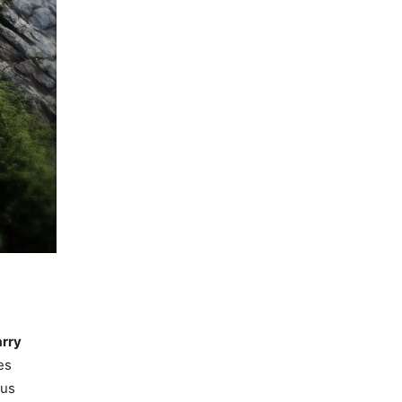
rry
es
ius