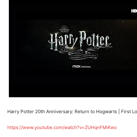
Harry Potter 20th Anniversary: Return to Hogwarts | First 
https://www.youtube.com/watch?v=ZUHqnFMiKwo