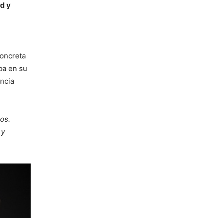
d y
concreta
ba en su
encia
os.
 y