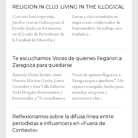
RELIGION IN CLUJ: LIVING IN THE ILLOGICAL
Con este fotorreportaje,
Letras y cierra también su
Jacobo García Ochoa pone el
etapa como colaborador de
broche final a su formación
Entremedios. Su trabajo nos
en el Grado de Periodismo de
traslada a...
la Facultad de Filosofía y
Te escuchamos. Voces de quienes llegaron a
Zaragoza para quedarse
Autoría: Denis Benito, Juan
Voces de quienes llegaron a
Huerta, Miriam Gavín, Laura
Zaragoza para quedarse”. Un
González y Ana Valle Edición:
espacio tranquilo, hecho para
Toñi Nogales Bienvenidos y
escuchar sin prisas y
bienvenidas a “Te escuchamos.
acercarnos a las...
Reflexionamos sobre la difusa línea entre
periodistas e influencers en «Fuera de
Contexto»