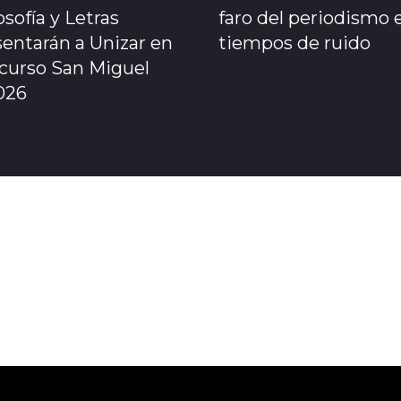
osofía y Letras
faro del periodismo 
sentarán a Unizar en
tiempos de ruido
ncurso San Miguel
026