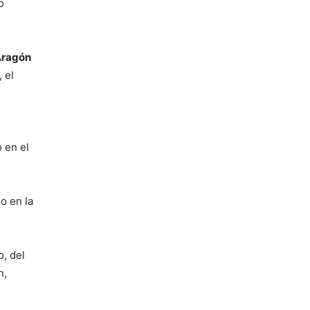
o
Aragón
 el
o en el
o en la
o, del
n,