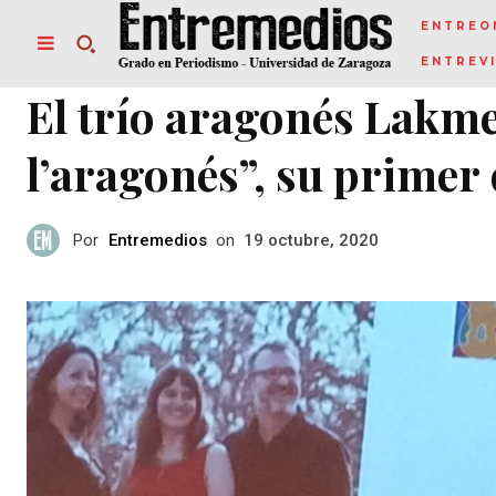
ENTREO
ENTREV
El trío aragonés Lakm
l’aragonés”, su primer 
Por
Entremedios
on
19 octubre, 2020