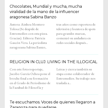
Chocolates, Mundial y mucha, mucha
viralidad de la mano de la influencer
aragonesa Sabina Banzo
Autora: Ainhoa Montero
tras años como reportera de
Tolosa (Se despide de
televisión y locutora de spots
Entremedios con esta pieza.
para grandes marcas,
Gracias). Editora: Patricia
comenzó su andadura en
Gascón Vera. La periodista
redes sociales después...
zaragozana Sabina Banzo,
RELIGION IN CLUJ: LIVING IN THE ILLOGICAL
Con este fotorreportaje,
Letras y cierra también su
Jacobo García Ochoa pone el
etapa como colaborador de
broche final a su formación
Entremedios. Su trabajo nos
en el Grado de Periodismo de
traslada a...
la Facultad de Filosofía y
Te escuchamos. Voces de quienes llegaron a
Zaragoza para quedarse