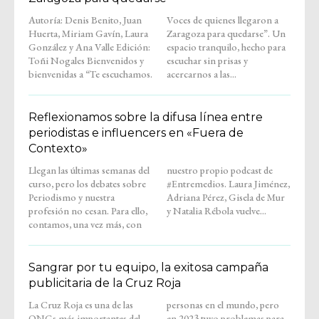
Autoría: Denis Benito, Juan
Voces de quienes llegaron a
Huerta, Miriam Gavín, Laura
Zaragoza para quedarse”. Un
González y Ana Valle Edición:
espacio tranquilo, hecho para
Toñi Nogales Bienvenidos y
escuchar sin prisas y
bienvenidas a “Te escuchamos.
acercarnos a las...
Reflexionamos sobre la difusa línea entre
periodistas e influencers en «Fuera de
Contexto»
Llegan las últimas semanas del
nuestro propio podcast de
curso, pero los debates sobre
#Entremedios. Laura Jiménez,
Periodismo y nuestra
Adriana Pérez, Gisela de Mur
profesión no cesan. Para ello,
y Natalia Rébola vuelve...
contamos, una vez más, con
Sangrar por tu equipo, la exitosa campaña
publicitaria de la Cruz Roja
La Cruz Roja es una de las
personas en el mundo, pero
ONGs más importantes del
en 2023 tuvo problemas para